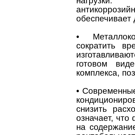
нагрузки.
антикоррози
обеспечивает 
• Металлоко
сократить вр
изготавливают
готовом вид
комплекса, по
• Современные
кондициониро
снизить расх
означает, что
на содержание