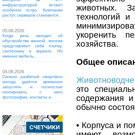
инфраструктурой встают
животных. З
особенно остро. Компании
технологий и
растут, серверов становится...
минимизиро
05.08.2026
укоренить п
Когда речь заходит об
обустройстве ванной, многие
хозяйства.
представляют себе плитку,
сантехнику и зеркало. Но
именно мебель...
Общее описа
04.08.2026
Сильно разбитый смартфон
Животноводче
иногда удаётся временно
это специаль
запустить и полностью
скопировать с него
содержания и
фотографии, контакты и...
обычно состоя
• Корпуса и п
имеют возм