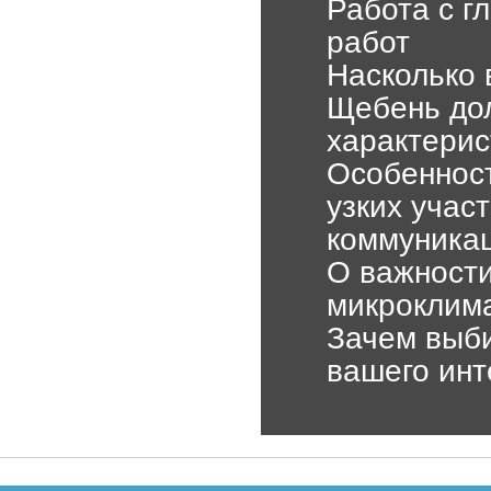
Работа с г
работ
Насколько 
Щебень до
характерис
Особенност
узких учас
коммуника
О важности
микроклима
Зачем выби
вашего ин