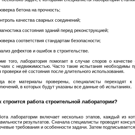
роверка бетона на прочность;
онтроль качества сварных соединений;
иагностика состояния зданий перед реконструкцией;
роверка соответствия стандартам безопасности;
нализ дефектов и ошибок в строительстве.
оме того, лаборатория помогает в случае споров о качестве
учаях с недвижимостью. Часто такие испытания необходимы пр
 проверки её состояния после длительного использования.
гда все материалы проверены, специалисты переходят к
лючений, в которых будут указаны все данные об испытаниях.
к строится работа строительной лаборатории?
бота лаборатории включает несколько этапов, каждый из ко
авильности результатов. Сначала специалисты проводят консул
чевые требования и особенности задачи. Затем подписывается 