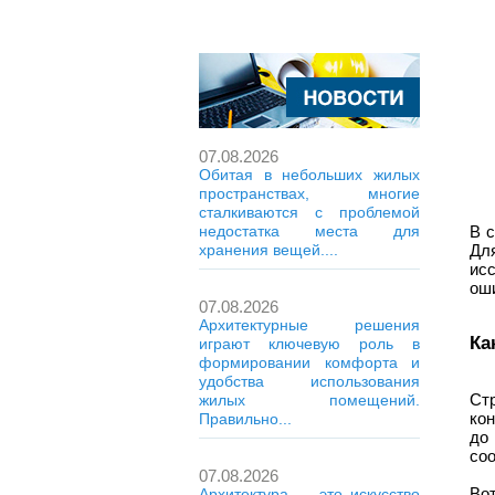
07.08.2026
Обитая в небольших жилых
пространствах, многие
сталкиваются с проблемой
В 
недостатка места для
Дл
хранения вещей....
ис
оши
07.08.2026
Архитектурные решения
Ка
играют ключевую роль в
формировании комфорта и
удобства использования
Ст
жилых помещений.
ко
Правильно...
до
соо
07.08.2026
Вот
Архитектура — это искусство