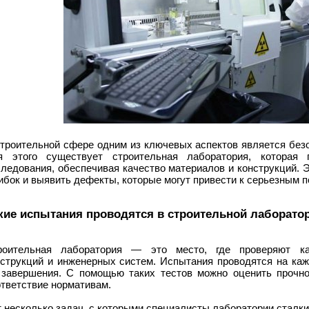
строительной сфере одним из ключевых аспектов является безо
я этого существует строительная лаборатория, которая
следования, обеспечивая качество материалов и конструкций. 
бок и выявить дефекты, которые могут привести к серьезным 
кие испытания проводятся в строительной лаборато
роительная лаборатория — это место, где проверяют ка
нструкций и инженерных систем. Испытания проводятся на каж
 завершения. С помощью таких тестов можно оценить прочнос
тветствие нормативам.
 несколько задач, с которыми специалисты лаборатории сталки