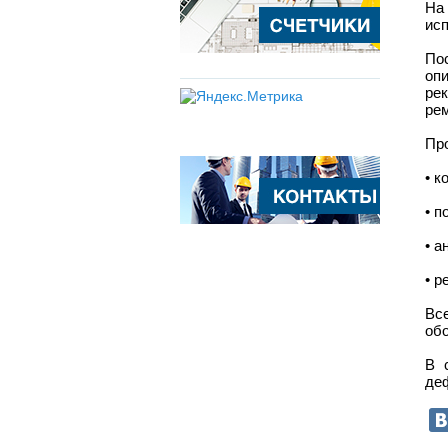
На
ис
По
оп
ре
рем
Пр
• к
• п
• а
• 
Вс
обо
В 
деф