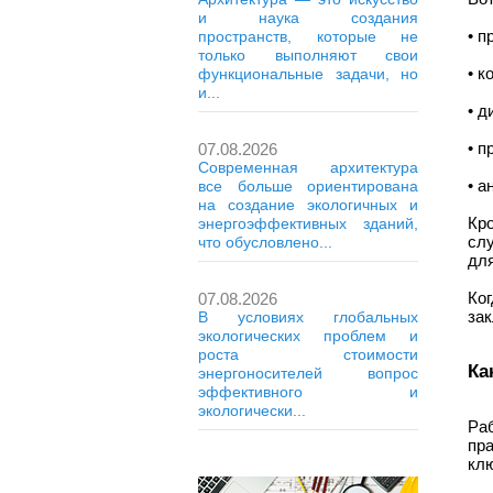
и наука создания
• п
пространств, которые не
только выполняют свои
• к
функциональные задачи, но
и...
• д
• п
07.08.2026
Современная архитектура
• а
все больше ориентирована
на создание экологичных и
Кр
энергоэффективных зданий,
сл
что обусловлено...
для
Ко
07.08.2026
зак
В условиях глобальных
экологических проблем и
роста стоимости
Ка
энергоносителей вопрос
эффективного и
экологически...
Ра
пр
клю