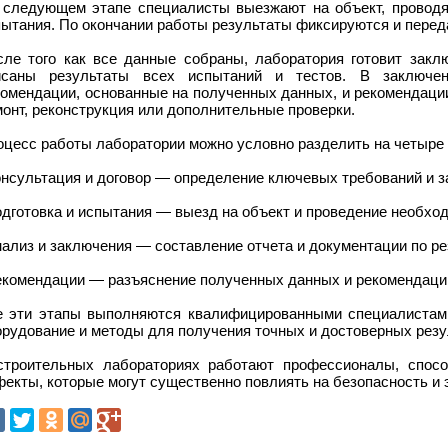
 следующем этапе специалисты выезжают на объект, проводя
пытания. По окончании работы результаты фиксируются и перед
сле того как все данные собраны, лаборатория готовит закл
исаны результаты всех испытаний и тестов. В заключе
комендации, основанные на полученных данных, и рекомендаци
онт, реконструкция или дополнительные проверки.
оцесс работы лаборатории можно условно разделить на четыре 
онсультация и договор — определение ключевых требований и з
одготовка и испытания — выезд на объект и проведение необхо
нализ и заключения — составление отчета и документации по р
рекомендации — разъяснение полученных данных и рекомендаци
е эти этапы выполняются квалифицированными специалистами
рудование и методы для получения точных и достоверных резу
строительных лабораториях работают профессионалы, спос
екты, которые могут существенно повлиять на безопасность и 