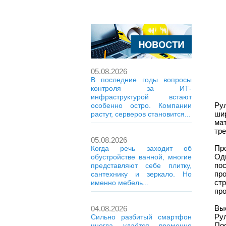
05.08.2026
В последние годы вопросы
контроля за ИТ-
инфраструктурой встают
Ру
особенно остро. Компании
ши
растут, серверов становится...
ма
тр
05.08.2026
Пр
Когда речь заходит об
Од
обустройстве ванной, многие
по
представляют себе плитку,
про
сантехнику и зеркало. Но
ст
именно мебель...
про
Вы
04.08.2026
Ру
Сильно разбитый смартфон
По
иногда удаётся временно