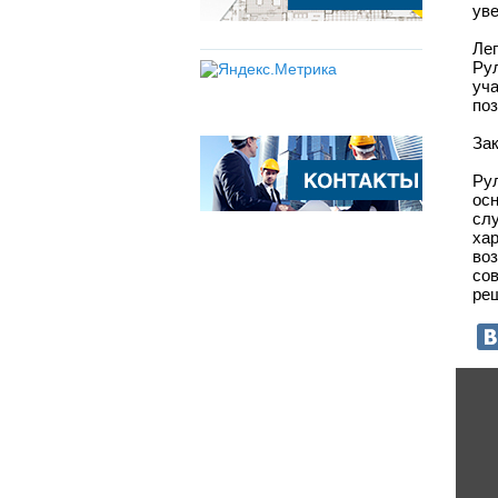
уве
Ле
Ру
уч
поз
За
Ру
ос
сл
ха
во
со
ре