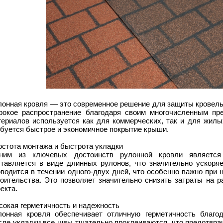
лонная кровля — это современное решение для защиты кровель
рокое распространение благодаря своим многочисленным пр
териалов используется как для коммерческих, так и для жилых
ебуется быстрое и экономичное покрытие крыши.
остота монтажа и быстрота укладки
ним из ключевых достоинств рулонной кровли является
ставляется в виде длинных рулонов, что значительно ускоря
водится в течении одного-двух дней, что особенно важно при
роительства. Это позволяет значительно снизить затраты на р
екта.
сокая герметичность и надежность
лонная кровля обеспечивает отличную герметичность благод
сле укладки все швы тщательно проклеиваются, что предотвращ