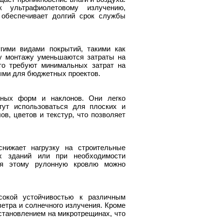
 ультрафиолетовому излучению,
 обеспечивает долгий срок службы
гими видами покрытий, такими как
му монтажу уменьшаются затраты на
то требуют минимальных затрат на
ыми для бюджетных проектов.
ных форм и наклонов. Они легко
ут использоваться для плоских и
, цветов и текстур, что позволяет
снижает нагрузку на строительные
ых зданий или при необходимости
ря этому рулонную кровлю можно
окой устойчивостью к различным
ветра и солнечного излучения. Кроме
становлением на микротрещинах, что