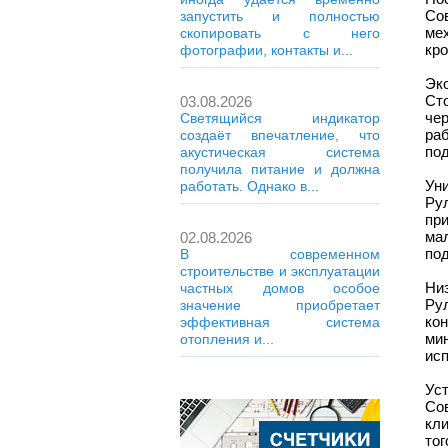
Со
запустить и полностью
ме
скопировать с него
кро
фотографии, контакты и...
Эк
Ст
03.08.2026
че
Светящийся индикатор
ра
создаёт впечатление, что
по
акустическая система
получила питание и должна
Ун
работать. Однако в...
Ру
пр
ма
02.08.2026
под
В современном
строительстве и эксплуатации
Низ
частных домов особое
Ру
значение приобретает
ко
эффективная система
ми
отопления и...
исп
Ус
Со
кли
то