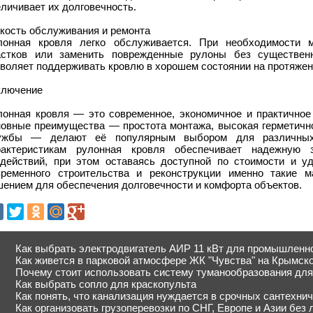
личивает их долговечность.
гкость обслуживания и ремонта
лонная кровля легко обслуживается. При необходимости 
астков или заменить поврежденные рулоны без существен
воляет поддерживать кровлю в хорошем состоянии на протяжен
ключение
лонная кровля — это современное, экономичное и практичное
новные преимущества — простота монтажа, высокая герметично
ужбы — делают её популярным выбором для различных 
рактеристикам рулонная кровля обеспечивает надежную
здействий, при этом оставаясь доступной по стоимости и у
временного строительства и реконструкции именно такие 
шением для обеспечения долговечности и комфорта объектов.
Как выбрать электродвигатель АИР 11 кВт для промышленн
Как живется в парковой атмосфере ЖК "Чувства" на Крымск
Почему стоит использовать систему туманообразования дл
Как выбрать сопло для краскопульта
Как понять, что канализация нуждается в срочных сантехни
Как организовать грузоперевозки по СНГ, Европе и Азии без