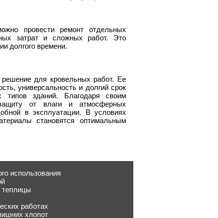
можно провести ремонт отдельных
ных затрат и сложных работ. Это
ии долгого времени.
 решение для кровельных работ. Ее
сть, универсальность и долгий срок
типов зданий. Благодаря своим
 защиту от влаги и атмосферных
добной в эксплуатации. В условиях
материалы становятся оптимальным
ого использования
ой
я теплицы
ческих работах
 лишних хлопот