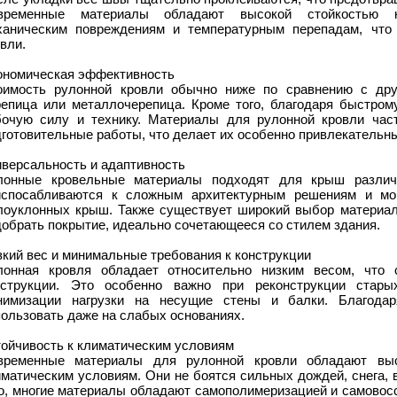
временные материалы обладают высокой стойкостью к
ханическим повреждениям и температурным перепадам, что
вли.
ономическая эффективность
оимость рулонной кровли обычно ниже по сравнению с дру
репица или металлочерепица. Кроме того, благодаря быстро
бочую силу и технику. Материалы для рулонной кровли час
дготовительные работы, что делает их особенно привлекательн
иверсальность и адаптивность
лонные кровельные материалы подходят для крыш различ
испосабливаются к сложным архитектурным решениям и мог
лоуклонных крыш. Также существует широкий выбор материалов
обрать покрытие, идеально сочетающееся со стилем здания.
кий вес и минимальные требования к конструкции
лонная кровля обладает относительно низким весом, что 
нструкции. Это особенно важно при реконструкции стар
нимизации нагрузки на несущие стены и балки. Благода
ользовать даже на слабых основаниях.
тойчивость к климатическим условиям
временные материалы для рулонной кровли обладают выс
матическим условиям. Они не боятся сильных дождей, снега, 
го, многие материалы обладают самополимеризацией и самовос