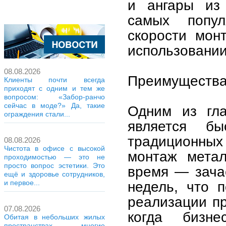
и ангары из 
самых попул
скорости мон
использовании
08.08.2026
Преимущества
Клиенты почти всегда
приходят с одним и тем же
вопросом: «Забор-ранчо
сейчас в моде?» Да, такие
Одним из гла
ограждения стали...
является б
традиционны
08.08.2026
Чистота в офисе с высокой
монтаж метал
проходимостью — это не
просто вопрос эстетики. Это
время — зачас
ещё и здоровье сотрудников,
недель, что п
и первое...
реализации пр
07.08.2026
когда бизн
Обитая в небольших жилых
пространствах, многие