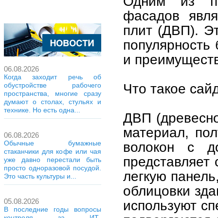
Одним из п
фасадов явля
плит (ДВП). Э
популярность 
и преимущест
06.08.2026
Когда заходит речь об
Что такое сай
обустройстве рабочего
пространства, многие сразу
думают о столах, стульях и
технике. Но есть одна...
ДВП (древесно
материал, по
06.08.2026
волокон с д
Обычные бумажные
стаканчики для кофе или чая
представляет 
уже давно перестали быть
просто одноразовой посудой.
легкую панель
Это часть культуры и...
облицовки зда
05.08.2026
используют сп
В последние годы вопросы
контроля за ИТ-