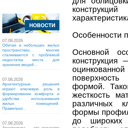
для облицовк
конструкци
характеристик
Особенности 
07.08.2026
Обитая в небольших жилых
Основной ос
пространствах, многие
сталкиваются с проблемой
конструкция 
недостатка места для
хранения вещей....
оцинкованной
поверхност
07.08.2026
формой. Тако
Архитектурные решения
играют ключевую роль в
жесткость ма
формировании комфорта и
удобства использования
различных к
жилых помещений.
Правильно...
формы профиля
до широких 
07.08.2026
Архитектура — это искусство