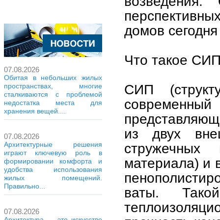
возведения.
перспективны
домов сегодня
Что такое СИП
07.08.2026
Обитая в небольших жилых
СИП (структ
пространствах, многие
сталкиваются с проблемой
современн
недостатка места для
хранения вещей....
представляющ
из двух вне
07.08.2026
стружечных
Архитектурные решения
играют ключевую роль в
материала) и 
формировании комфорта и
удобства использования
пенополистир
жилых помещений.
Правильно...
ваты. Тако
теплоизоляц
07.08.2026
Архитектура — это искусство