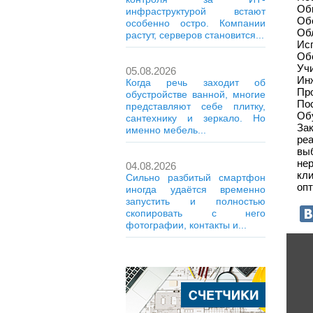
Об
инфраструктурой встают
Обе
особенно остро. Компании
Об
растут, серверов становится...
Исп
Об
Учи
05.08.2026
Ин
Когда речь заходит об
Пр
обустройстве ванной, многие
Пос
представляют себе плитку,
Об
сантехнику и зеркало. Но
За
именно мебель...
реа
выб
не
04.08.2026
кл
Сильно разбитый смартфон
оп
иногда удаётся временно
запустить и полностью
скопировать с него
фотографии, контакты и...