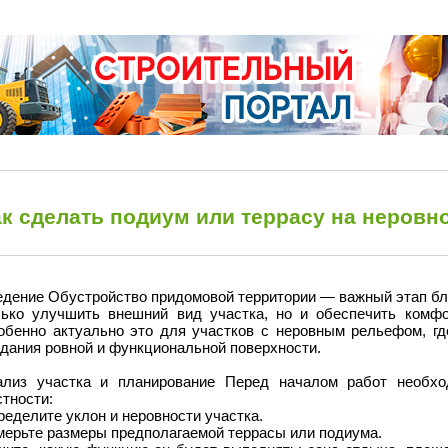
ак сделать подиум или террасу на неровн
едение Обустройство придомовой территории — важный этап бла
лько улучшить внешний вид участка, но и обеспечить комфо
обенно актуально это для участков с неровным рельефом, гд
дания ровной и функциональной поверхности.
ализ участка и планирование Перед началом работ необхо
тности:
еделите уклон и неровности участка.
мерьте размеры предполагаемой террасы или подиума.