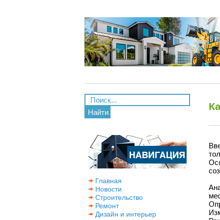
К
Найти
Вв
то
Ос
соз
Главная
Ан
Новости
мес
Строительство
Опр
Ремонт
Из
Дизайн и интерьер