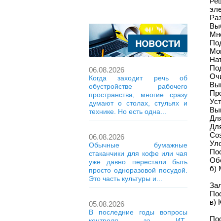
Ре
эле
Раз
Вы
Мн
Под
Мо
Нат
По
06.08.2026
Очи
Когда заходит речь об
Вы
обустройстве рабочего
Про
пространства, многие сразу
Ус
думают о столах, стульях и
Вык
технике. Но есть одна...
Дл
Для
Со
06.08.2026
Уло
Обычные бумажные
Пос
стаканчики для кофе или чая
Обе
уже давно перестали быть
б) 
просто одноразовой посудой.
Это часть культуры и...
Зал
По
в) 
05.08.2026
В последние годы вопросы
По
контроля за ИТ-