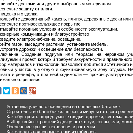
шивайте досками или другим выбранным материалом.
спечьте защиту от влаги.
лицовка и отделка
ользуйте декоративный камень, плитку, деревянные доски или
еспечьте противоскользящее покрытие.
тывайте погодные условия и особенности эксплуатации.
женерные коммуникации и благоустройство
оведите электроснабжение, освещение.
ейте газон, высадите растения, установите мебель.
устроите дорожки и освещение для безопасности.
ключение Создание подиума или террасы на неровном уч
лизуемый проект, который требует аккуратности и правильног
ор материалов и технологий позволяют добиться эстетичного и
ровный участок в уютную и функциональную зону отдыха. Не
имата и рельефа, а при необходимости — проконсультируйтес
тимального решения.
Установка уличного освещения на солнечных батареях
Строительство бани-бочки: плюсы и минусы готового решен
Как обустроить огород: умные грядки, дорожки, система пол
Выбор хвойных растений для участка: туи, сосны, ели, мож
Озеленение крыши: технология и растения
Как сделать подпорные стенки из габионов