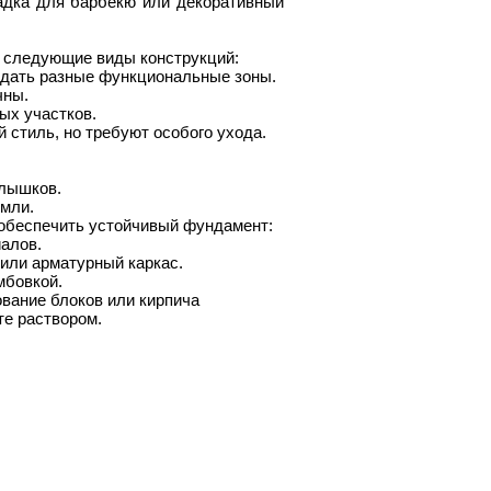
адка для барбекю или декоративный
т следующие виды конструкций:
здать разные функциональные зоны.
чны.
ых участков.
стиль, но требуют особого ухода.
олышков.
емли.
обеспечить устойчивый фундамент:
иалов.
или арматурный каркас.
мбовкой.
вание блоков или кирпича
те раствором.