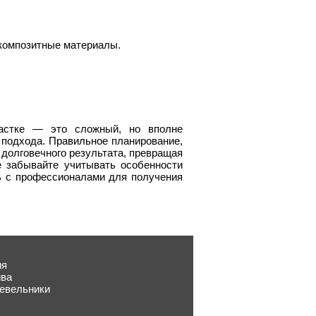
 композитные материалы.
астке — это сложный, но вполне
о подхода. Правильное планирование,
 долговечного результата, превращая
 забывайте учитывать особенности
ь с профессионалами для получения
ия
ива
жевельники