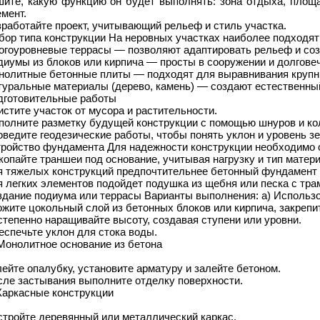
шите, какую функцию он будет выполнять: зона отдыха, площ
мент.
работайте проект, учитывающий рельеф и стиль участка.
бор типа конструкции На неровных участках наиболее подходя
огоуровневые террасы — позволяют адаптировать рельеф и со
иумы из блоков или кирпича — просты в сооружении и долгове
нолитные бетонные плиты — подходят для выравнивания крупн
уральные материалы (дерево, камень) — создают естественный 
дготовительные работы
стите участок от мусора и растительности.
полните разметку будущей конструкции с помощью шнуров и к
ведите геодезические работы, чтобы понять уклон и уровень з
тройство фундамента Для надежности конструкции необходимо 
опайте траншеи под основание, учитывая нагрузку и тип матер
я тяжелых конструкций предпочтительнее бетонный фундамент 
 легких элементов подойдет подушка из щебня или песка с тра
здание подиума или террасы Варианты выполнения: а) Использо
жите цокольный слой из бетонных блоков или кирпича, закрепи
тепенно наращивайте высоту, создавая ступени или уровни.
спечьте уклон для стока воды.
Монолитное основание из бетона
ейте опалубку, установите арматуру и залейте бетоном.
сле застывания выполните отделку поверхности.
Каркасные конструкции
стройте деревянный или металлический каркас.