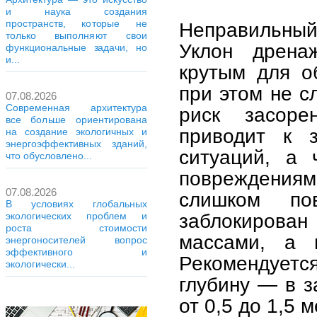
и наука создания
пространств, которые не
Неправильный 
только выполняют свои
Уклон дрена
функциональные задачи, но
и...
крутым для о
при этом не с
07.08.2026
Современная архитектура
риск засоре
все больше ориентирована
приводит к 
на создание экологичных и
энергоэффективных зданий,
ситуаций, а
что обусловлено...
повреждениям
07.08.2026
слишком по
В условиях глобальных
заблокирова
экологических проблем и
роста стоимости
массами, а 
энергоносителей вопрос
эффективного и
Рекомендует
экологически...
глубину — в з
от 0,5 до 1,5 м