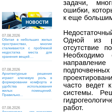
задачи, мно
ошибки, котор
к еще большим
Недостаточный
07.08.2026
Одной из р
Обитая в небольших жилых
пространствах, многие
отсутствие п
сталкиваются с проблемой
недостатка места для
Необходимо 
хранения вещей....
направлени
подпочвенных 
07.08.2026
Архитектурные решения
проектировани
играют ключевую роль в
формировании комфорта и
часто ведет 
удобства использования
системы. Ре
жилых помещений.
Правильно...
гидрогеологи
работ.
07.08.2026
Архитектура — это искусство