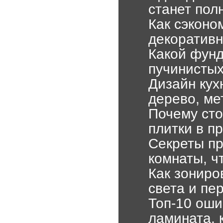
станет пол
Как сэконо
декоративн
Какой фунд
пучинистых
Дизайн кух
дерево, ме
Почему сто
плитки в п
Секреты пр
комнаты, ч
Как зонир
света и пе
Топ-10 оши
ламината, 