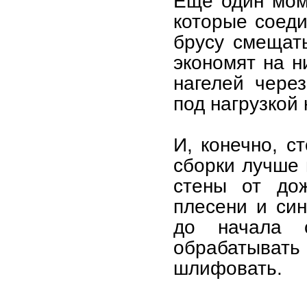
Ещё один мом
которые соеди
брусу смещат
экономят на н
нагелей чере
под нагрузкой
И, конечно, с
сборки лучше 
стены от до
плесени и си
до начала с
обрабатыват
шлифовать.