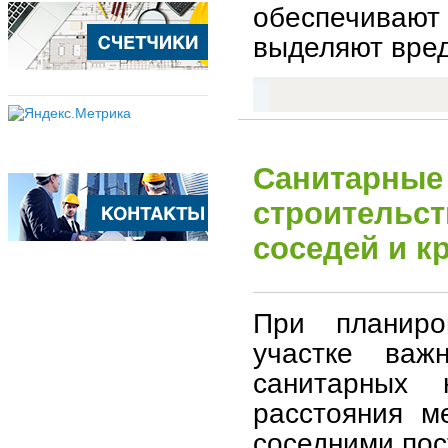
обеспечивают
выделяют вред
Санитарные
строительств
соседей и к
При планиро
участке важ
санитарных 
расстояния м
соседними пос