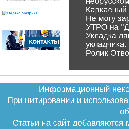
неорусском
Каркасный 
Не могу за
УТРО на "Д
Укладка ла
укладчика.
Ролик Отв
Информационный неком
При цитировании и использова
об
Статьи на сайт добавляются 