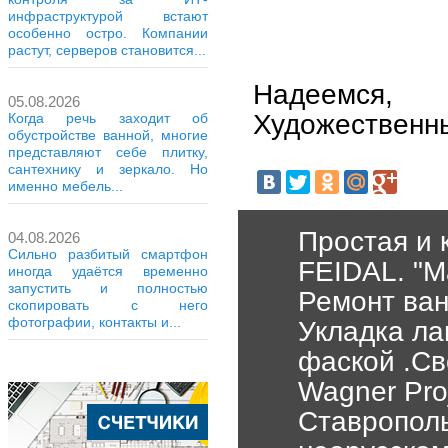
инфраструктурой встают
особенно остро. Компании
растут, серверов становится...
Надеемся,
05.08.2026
Художественн
Когда речь заходит об
обустройстве ванной, многие
представляют себе плитку,
сантехнику и зеркало. Но
именно мебель...
Простая и 
04.08.2026
Сильно разбитый смартфон
FEIDAL. "М
иногда удаётся временно
запустить и полностью
Ремонт ван
скопировать с него
фотографии, контакты и...
Укладка ла
фаской .Св
Wagner Pro
Ставрополь