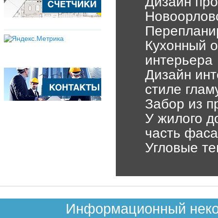
Дизайн про
Новоорловс
Переплани
Кухонный о
интерьера
Дизайн инт
стиле глам
Забор из 
У жилого д
часть фас
Угловые те
Информационный неком