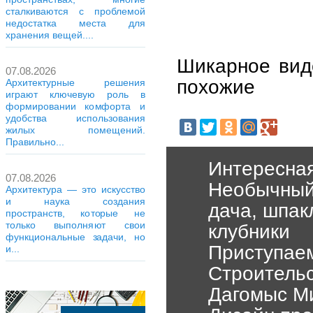
сталкиваются с проблемой
недостатка места для
хранения вещей....
Шикарное вид
07.08.2026
похожие
Архитектурные решения
играют ключевую роль в
формировании комфорта и
удобства использования
жилых помещений.
Правильно...
Интересная
07.08.2026
Необычный
Архитектура — это искусство
и наука создания
дача, шпак
пространств, которые не
только выполняют свои
клубники
функциональные задачи, но
Приступаем
и...
Строительс
Дагомыс М