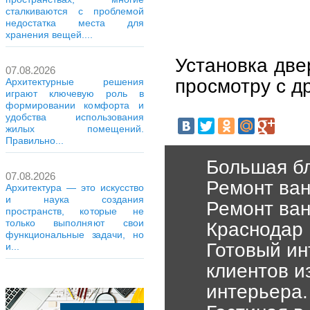
сталкиваются с проблемой
недостатка места для
хранения вещей....
Установка две
07.08.2026
просмотру с д
Архитектурные решения
играют ключевую роль в
формировании комфорта и
удобства использования
жилых помещений.
Правильно...
Большая бл
07.08.2026
Ремонт ван
Архитектура — это искусство
и наука создания
Ремонт ван
пространств, которые не
только выполняют свои
Краснодар
функциональные задачи, но
Готовый ин
и...
клиентов из
интерьера.