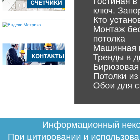
Гостиная в
ключ. Запо
Кто устано
Монтаж бес
потолка
Машинная ш
Тренды в д
Бирюзовая 
Потолки из
Обои для с
Информационный неком
При цитировании и использова