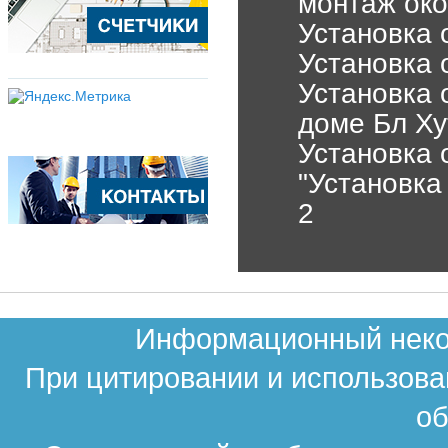
монтаж око
Установка о
Установка 
Установка 
доме Бл Ху
Установка 
"Установка
2
Информационный неком
При цитировании и использова
об