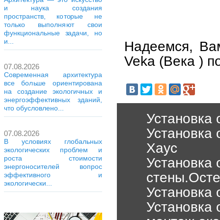
и наука создания
пространств, которые не
только выполняют свои
функциональные задачи, но
и...
Надеемся, Ва
Veka (Века ) п
07.08.2026
Современная архитектура
все больше ориентирована
на создание экологичных и
энергоэффективных зданий,
что обусловлено...
Установка 
Установка 
07.08.2026
В условиях глобальных
Хаус
экологических проблем и
роста стоимости
Установка 
энергоносителей вопрос
стены.Осте
эффективного и
экологически...
Установка 
Установка 