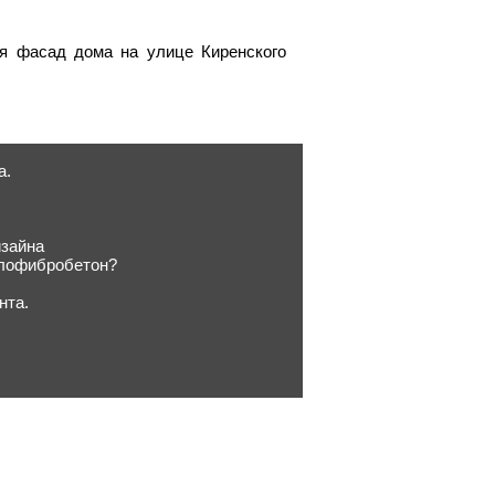
ся фасад дома на улице Киренского
а.
изайна
клофибробетон?
нта.