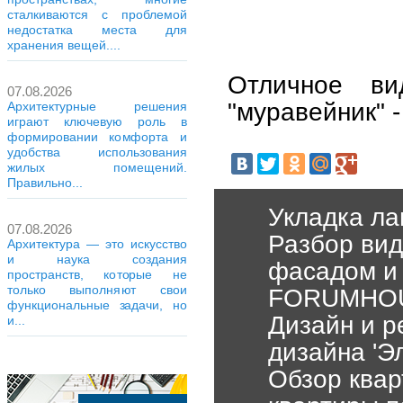
сталкиваются с проблемой
недостатка места для
хранения вещей....
Отличное в
07.08.2026
"муравейник" 
Архитектурные решения
играют ключевую роль в
формировании комфорта и
удобства использования
жилых помещений.
Правильно...
Укладка ла
07.08.2026
Разбор вид
Архитектура — это искусство
и наука создания
фасадом и 
пространств, которые не
только выполняют свои
FORUMHOUS
функциональные задачи, но
Дизайн и р
и...
дизайна 'Э
Обзор квар