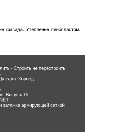
ие фасада. Утепление пенопластом.
лить - Строить не перестроить
.
фасада. Короед.
о
ля. Выпуск 15
.NET
 и затяжка армирующей сеткой