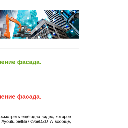
ление фасада.
ление фасада.
осмотреть ещё одно видео, которое
://youtu.be/lBa7K9beDZU А вообще,