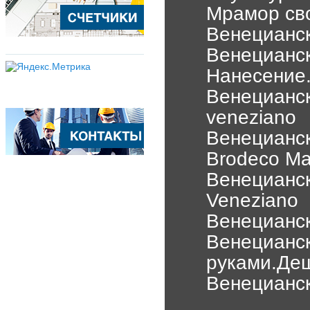
Мрамор св
Венецианск
Венецианск
Нанесение
Венецианск
veneziano
Венецианск
Brodeco Ma
Венецианск
Veneziano
Венецианск
Венецианск
руками.Деш
Венецианск