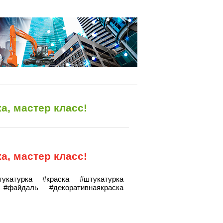
а, мастер класс!
а, мастер класс!
штукатурка #краска #штукатурка
#файдаль #декоративнаякраска