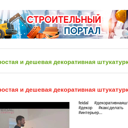
ростая и дешевая декоративная штукатурк
ростая и дешевая декоративная штукатурк
feidal #декоративная
#декор #каксделать 
#интерьер...