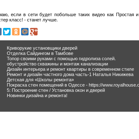
маю, если в сети будет побольше таких видео как Простая и
тер класс! - станет лучше.
Криворукие установщики дверей
Отделка Сайдингом в Тамбове
Топор своими руками с помощью гидролиза солей.
обустройство скважины и монтаж канализации
Дизайн интерьера и ремонт квартиры в современном стиле
Ремонт и дизайн частного дома часть-1 Наталья Никижева
Детская для «Школы ремонта»
Покраска стен помещений в Одессе - https://www.royalhouse.
5: Построение стен / Установка окон и дверей
Новинки дизайна и ремонта!