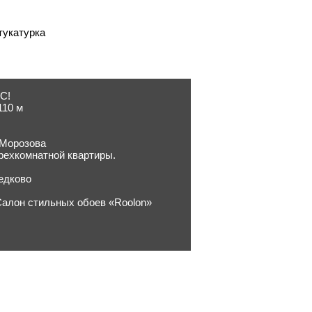
тукатурка
ВС!
110 м
 Морозова
рехкомнатной квартиры.
едково
Салон стильных обоев «Roolon»