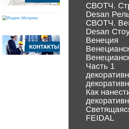
СВОТЧ. Стр
Desan Рель
СВОТЧ. Вен
Desan Стоу
Венеция
Венецианск
Венецианск
Часть 1
декоративн
декоративн
Как нанест
декоративн
Светящаяся
FEIDAL