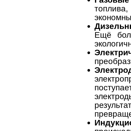
топлива
экономны
Дизельн
Ещё бол
экологич
Электри
преобраз
Электро
электр
поступ
электрод
результ
превраще
Индукц