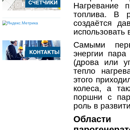
Нагревание 
топлива. В р
создаётся да
использовать 
Самыми пер
энергии пара
(дрова или у
тепло нагрев
этого приходи
колеса, а та
поршни с пар
роль в развит
Области 
парогенера