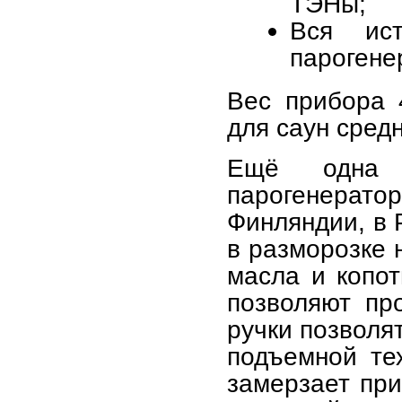
ТЭНы;
Вся ис
парогене
Вес прибора 
для саун сред
Ещё одна
парогенерат
Финляндии, в 
в разморозке 
масла и копо
позволяют пр
ручки позволя
подъемной тех
замерзает при