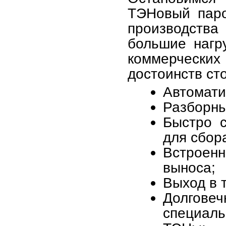
ТЭНовый пар
производст
большие нагру
коммерческ
достоинств ст
Автомати
Разборны
Быстро 
для сбор
Встроенн
выноса;
Выход в 
Долгов
специаль