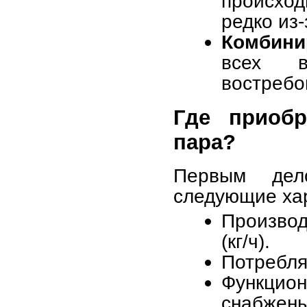
происход
редко из
Комбини
всех в
востребо
Где приобр
пара?
Первым дел
следующие хар
Производ
(кг/ч).
Потребля
Функцио
снабжен