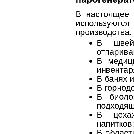
В настоящее 
используются
производства:
В швей
отпарива
В медиц
инвентар
В банях и
В горнод
В биоло
подходящ
В цехах
напитков
В област