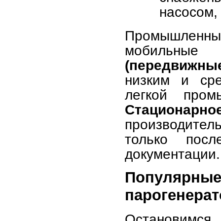
насосом,
Промышленн
мобильны
(передвижны
низким и ср
легкой пром
Стационарно
производител
только посл
документации.
Популярн
парогенера
Остановимся