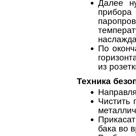
Далее н
прибора
паропр
темпера
наслажда
По оконч
горизонт
из розетк
Техника безо
Направля
Чистить 
металлич
Прикасат
бака во 