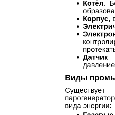
Котёл
. 
образова
Корпус
,
Электри
Электр
контрол
протекат
Датчик 
давление
Виды промы
Существует
парогенерато
вида энергии:
Газовые