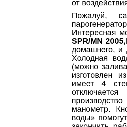
от воздействи
Пожалуй, са
парогенера
Интересная м
SPR/MN 2005,
домашнего, и 
Холодная вод
(можно залива
изготовлен и
имеет 4 сте
отключаетс
производство 
манометр. Кн
воды» помогут
закончить ра