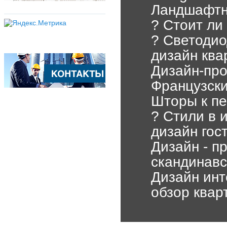
Ландшафтны
? Стоит ли
? Светодио
дизайн ква
Дизайн-про
Французски
Шторы к пе
? Стили в 
дизайн гост
Дизайн - п
скандинавс
Дизайн инт
обзор квар