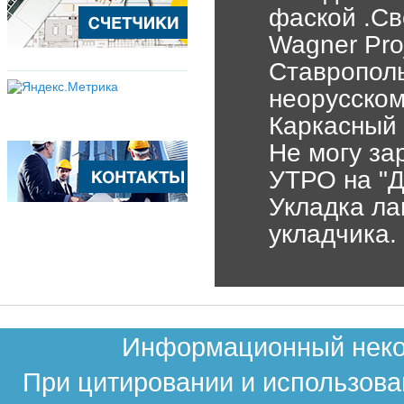
фаской .Св
Wagner Pro
Ставрополь
неорусском
Каркасный 
Не могу за
УТРО на "Д
Укладка ла
укладчика.
Информационный неком
При цитировании и использова