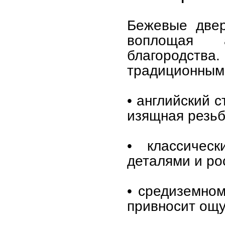
Бежевые двер
воплощая а
благородст
традиционными
• английский 
изящная резьб
• классичес
деталями и ро
• средиземном
привносит ощу