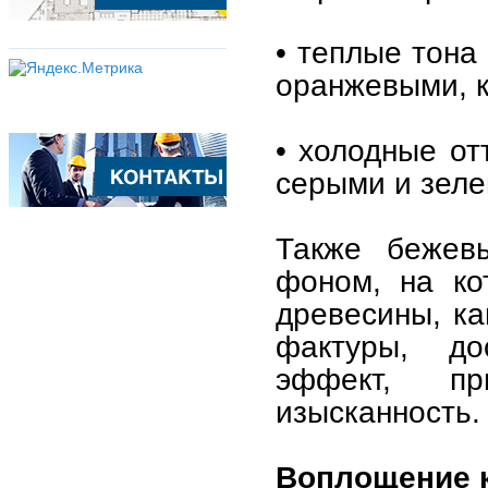
• теплые тона
оранжевыми, 
• холодные от
серыми и зеле
Также бежев
фоном, на ко
древесины, ка
фактуры, до
эффект, п
изысканность.
Воплощение 