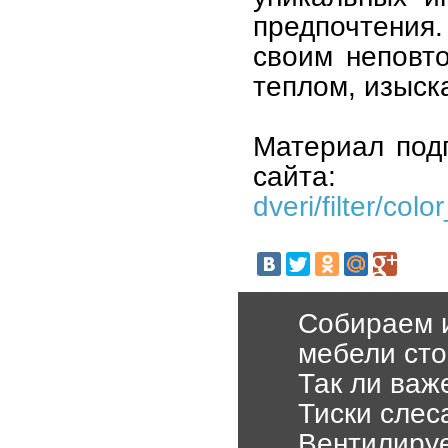
предпочтения
своим неповт
теплом, изыск
Материал под
сайта
dveri/filter/col
Собираем 
мебели сто
Так ли важ
Тиски слес
Вентилируе