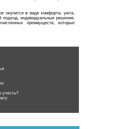
ое окупится в виде комфорта, уюта,
 подход, индивидуальные решения,
численных преимуществ, которые
ья
ги
о учесть?
нату