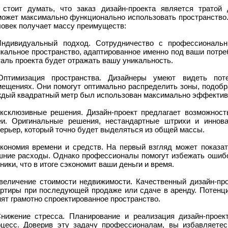
 стоит думать, что заказ дизайн-проекта является тратой
может максимально функционально использовать пространство. 
ловек получает массу преимуществ:
Индивидуальный подход. Сотрудничество с профессиональн
кальное пространство, адаптированное именно под ваши потре
аль проекта будет отражать вашу уникальность.
Оптимизация пространства. Дизайнеры умеют видеть по
мещениях. Они помогут оптимально распределить зоны, подобр
ждый квадратный метр был использован максимально эффектив
Эксклюзивные решения. Дизайн-проект предлагает возможнос
еи. Оригинальные решения, нестандартные штрихи и иннов
ерьер, который точно будет выделяться из общей массы.
Экономия времени и средств. На первый взгляд может показать
шние расходы. Однако профессионалы помогут избежать ошибо
ники, что в итоге сэкономит ваши деньги и время.
Увеличение стоимости недвижимости. Качественный дизайн-пр
артиры при последующей продаже или сдаче в аренду. Потенц
ят грамотно спроектированное пространство.
Снижение стресса. Планирование и реализация дизайн-проек
оцесс. Доверив эту задачу профессионалам, вы избавляетес