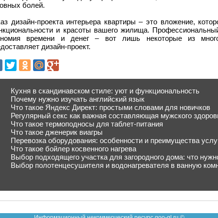
овных болей.
каз дизайн-проекта интерьера квартиры – это вложение, котор
нкциональности и красоты вашего жилища. Профессиональный
ономия времени и денег – вот лишь некоторые из много
доставляет дизайн-проект.
Кухня в скандинавском стиле: уют и функциональность
Почему нужно изучать английский язык
Что такое Яндекс Директ: простыми словами для новичков
Регулярный секс как важная составляющая мужского здоров
Что такое термоподносы для таблет-питания
Что такое дженерик виагры
Перевозка оборудования: особенности и преимущества услу
Что такое бойлер косвенного нагрева
Выбор подходящего участка для загородного дома: что нужн
Выбор полотенцесушителя и водонагревателя в ванную ком
Информационный некоммерческий ресурс goo-gl.ru ©