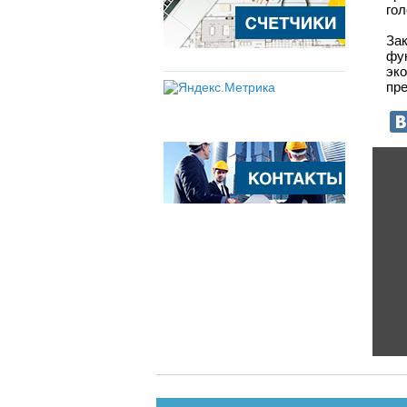
гол
За
фу
эк
пре