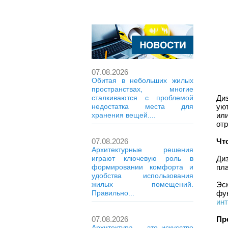
07.08.2026
Обитая в небольших жилых
пространствах, многие
Диз
сталкиваются с проблемой
ую
недостатка места для
ил
хранения вещей....
отр
Чт
07.08.2026
Архитектурные решения
Ди
играют ключевую роль в
пла
формировании комфорта и
удобства использования
Эс
жилых помещений.
фу
Правильно...
ин
Пр
07.08.2026
Архитектура — это искусство