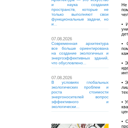
Не
и наука создания
по
пространств, которые не
че
только выполняют свои
функциональные задачи, но
• 
и...
уни
дет
07.08.2026
• 
Современная архитектура
по
все больше ориентирована
ка
на создание экологичных и
энергоэффективных зданий,
• 
что обусловлено...
ид
инт
07.08.2026
• 
В условиях глобальных
ли
экологических проблем и
тех
роста стоимости
энергоносителей вопрос
• 
эффективного и
кв
экологически...
цен
• 
пр