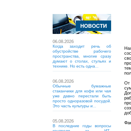
06.08.2026
Когда заходит речь об
На
обустройстве рабочего
со
пространства, многие сразу
св
думают о столах, стульях и
про
технике. Но есть одна...
тем
пол
06.08.2026
От
Обычные бумажные
су
стаканчики для кофе или чая
До
уже давно перестали быть
ра
просто одноразовой посудой.
пр
Это часть культуры и...
со
до
05.08.2026
Фак
В последние годы вопросы
контроля за ИТ-