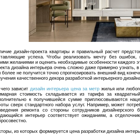
личие дизайн-проекта квартиры и правильный расчет предст
ставляющие успеха. Чтобы реализовать мечту без ошибок, 
оими желаниями и оценить необходимые особенности каждого эт
екта дизайна интерьера очень сложно даже примерно узнать, в
 более не получится точно спрогнозировать внешний вид конеч
учения качественного декора разработкой интерьерного дизай
 чего зависит
дизайн интерьера цена за метр
жилья или любого
ммарная стоимость складывается из тарифа за квадратный
полнительно к получившейся сумме приплюсовываются нацен
боты сверх стандартного набора услуг. Например, может потре
оведения ремонта со стороны сотрудников дизайнерского 
здающийся интерьер соответствует ожиданиям, а отделочни
бросовестно.
торы, из которых формируется цена разработки дизайна интерь