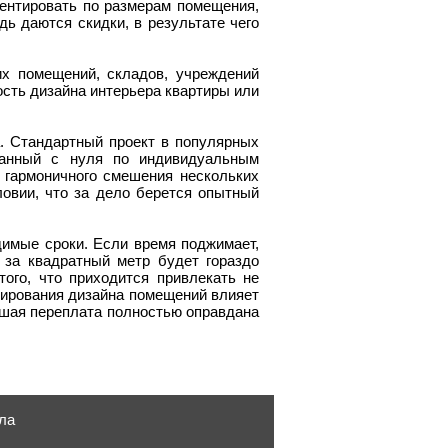
ентировать по размерам помещения,
ь даются скидки, в результате чего
х помещений, складов, учреждений
ость дизайна интерьера квартиры или
. Стандартный проект в популярных
данный с нуля по индивидуальным
а гармоничного смешения нескольких
словии, что за дело берется опытный
димые сроки. Если время поджимает,
 за квадратный метр будет гораздо
ого, что приходится привлекать не
ктирования дизайна помещений влияет
льшая переплата полностью оправдана
ла