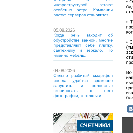
• 
инфраструктурой встают
бу
особенно остро. Компании
сто
растут, серверов становится...
• 
про
05.08.2026
ко
Когда речь заходит об
обустройстве ванной, многие
• 
представляют себе плитку,
(«
сантехнику и зеркало. Но
эс
именно мебель...
сти
пр
04.08.2026
Во
Сильно разбитый смартфон
на
иногда удаётся временно
вы
запустить и полностью
одн
скопировать с него
изв
фотографии, контакты и...
бе