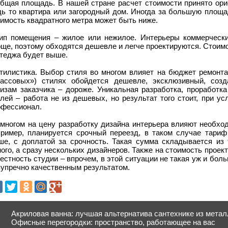
Общая площадь. В нашей стране расчет стоимости принято ори
дь то квартира или загородный дом. Иногда за большую площад
имость квадратного метра может быть ниже.
Тип помещения – жилое или нежилое. Интерьеры коммерчески
ще, поэтому обходятся дешевле и легче проектируются. Стоим
ттеджа будет выше.
Стилистика. Выбор стиля во многом влияет на бюджет ремонта
массовых») стилях обойдется дешевле, эксклюзивный, соз
кизам заказчика – дороже. Уникальная разработка, проработк
лей – работа не из дешевых, но результат того стоит, при у
офессионал.
 многом на цену разработку дизайна интерьера влияют необхо
пример, планируется срочный переезд, в таком случае тариф
ше, с доплатой за срочность. Такая сумма складывается из т
ого, а сразу нескольких дизайнеров. Также на стоимость прое
естность студии – впрочем, в этой ситуации не такая уж и бо
зупречно качественным результатом.
Акриловая ванна: лучшая альтернатива сантехнике из метал
Офисные перегородки: пространство, работающее на вас