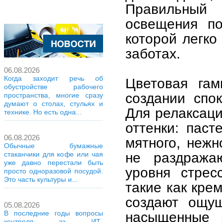
Правильный 
освещения по
которой легко
заботах.
06.08.2026
Когда заходит речь об
Цветовая гам
обустройстве рабочего
создании спо
пространства, многие сразу
думают о столах, стульях и
Для релаксаци
технике. Но есть одна...
оттенки: паст
06.08.2026
мятного, нежн
Обычные бумажные
не раздража
стаканчики для кофе или чая
уже давно перестали быть
уровня стрес
просто одноразовой посудой.
Это часть культуры и...
такие как кре
создают ощущ
05.08.2026
насыщенные ц
В последние годы вопросы
контроля за ИТ-