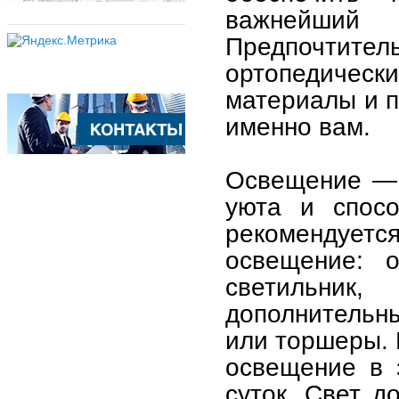
важнейший 
Предпочти
ортопедичес
материалы и п
именно вам.
Освещение — 
уюта и спосо
рекомендуе
освещение: 
светильник
дополнительны
или торшеры. 
освещение в 
суток. Свет д