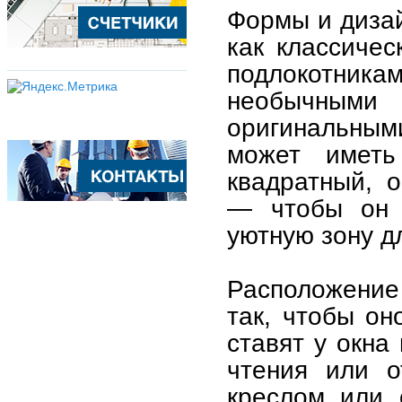
Формы и дизай
как классиче
подлокотник
необычным
оригинальным
может иметь
квадратный, 
— чтобы он 
уютную зону д
Расположение
так, чтобы он
ставят у окна
чтения или о
креслом или 