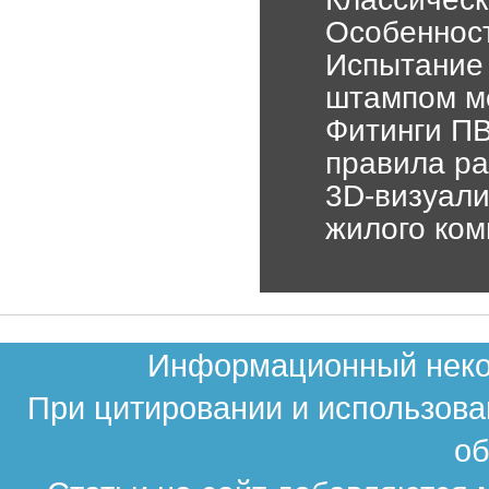
Особенност
Испытание 
штампом ме
Фитинги ПВ
правила ра
3D-визуали
жилого ко
Информационный неком
При цитировании и использова
об