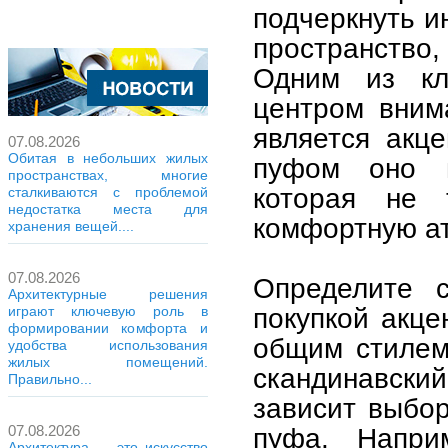
подчеркнуть и
пространство
Одним из кл
центром вним
является акц
07.08.2026
Обитая в небольших жилых
пуфом оно п
пространствах, многие
которая не 
сталкиваются с проблемой
недостатка места для
комфортную а
хранения вещей....
07.08.2026
Определите 
Архитектурные решения
покупкой акце
играют ключевую роль в
формировании комфорта и
общим стилем
удобства использования
жилых помещений.
скандинавски
Правильно...
зависит выбо
пуфа. Напри
07.08.2026
Архитектура — это искусство