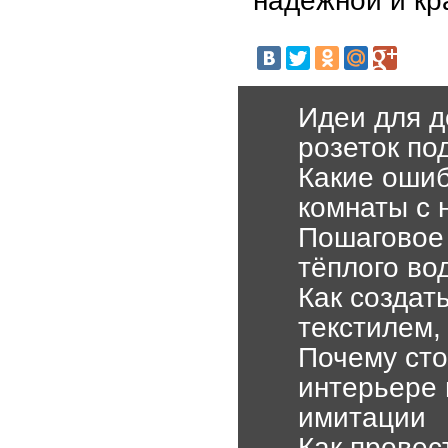
Идеи для д
розеток по
Какие ошиб
комнаты с 
Пошаговое 
тёплого во
Как создат
текстилем,
Почему сто
интерьере 
имитации
Как провес