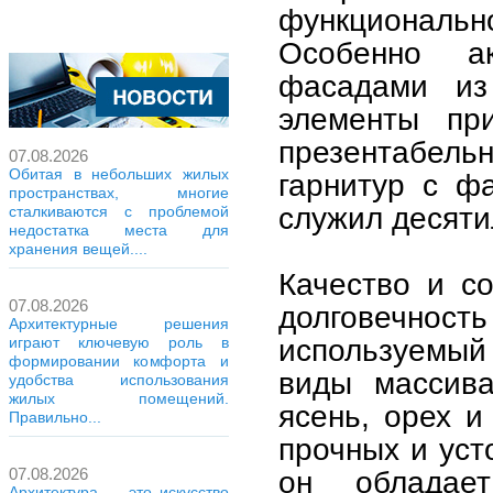
функциональ
Особенно а
фасадами из
элементы при
презентабельн
07.08.2026
Обитая в небольших жилых
гарнитур с ф
пространствах, многие
служил десят
сталкиваются с проблемой
недостатка места для
хранения вещей....
Качество и с
07.08.2026
долговечнос
Архитектурные решения
используемый
играют ключевую роль в
формировании комфорта и
виды массива
удобства использования
жилых помещений.
ясень, орех и
Правильно...
прочных и уст
он обладае
07.08.2026
Архитектура — это искусство