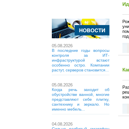
Ид
Ро
ун
по
год
05.08.2026
В последние годы вопросы
контроля за ИТ-
инфраструктурой встают
особенно остро. Компании
Ка
растут, серверов становится...
05.08.2026
Ра
Когда речь заходит об
ре
обустройстве ванной, многие
кон
представляют себе плитку,
сантехнику и зеркало. Но
именно мебель...
04.08.2026
Сильно разбитый смартфон