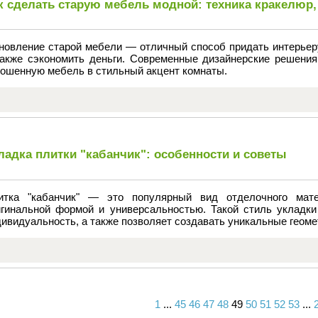
к сделать старую мебель модной: техника кракелюр,
новление старой мебели — отличный способ придать интерьеру
также сэкономить деньги. Современные дизайнерские решени
ношенную мебель в стильный акцент комнаты.
ладка плитки "кабанчик": особенности и советы
итка "кабанчик" — это популярный вид отделочного мате
игинальной формой и универсальностью. Такой стиль укладк
ивидуальность, а также позволяет создавать уникальные геоме
1
...
45
46
47
48
49
50
51
52
53
...
Вперед
Назад