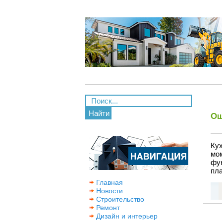
Найти
Ош
Ку
мо
фу
пла
Главная
Новости
Строительство
Ремонт
Дизайн и интерьер