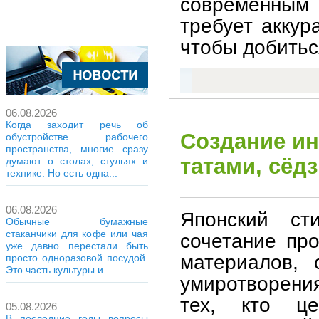
современным 
требует аккур
чтобы добитьс
06.08.2026
Когда заходит речь об
Создание ин
обустройстве рабочего
пространства, многие сразу
татами, сёд
думают о столах, стульях и
технике. Но есть одна...
06.08.2026
Японский ст
Обычные бумажные
стаканчики для кофе или чая
сочетание пр
уже давно перестали быть
материалов, 
просто одноразовой посудой.
Это часть культуры и...
умиротворения
тех, кто ц
05.08.2026
В последние годы вопросы