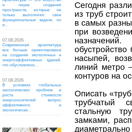
Сегодня разл
и наука создания
пространств, которые не
из труб строи
только выполняют свои
функциональные задачи, но
в самых разны
и...
при возведен
назначений
07.08.2026
Современная архитектура
обустройство 
все больше ориентирована
на создание экологичных и
насыпей, воз
энергоэффективных зданий,
линий метро 
что обусловлено...
контуров на о
07.08.2026
В условиях глобальных
экологических проблем и
Описать «тру
роста стоимости
трубчатый с
энергоносителей вопрос
эффективного и
стальную тр
экологически...
замками, рас
диаметрально 