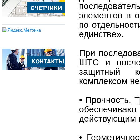
последователь
элементов в 
по отдельност
единстве».
При последова
ШТС и после
защитный к
комплексом н
• Прочность. 
обеспечивают 
действующим в
• Герметично