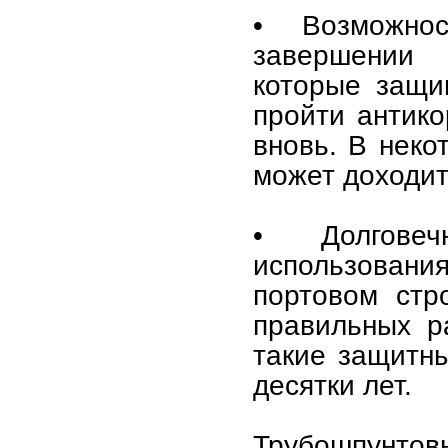
• Возможнос
завершении 
которые защи
пройти антико
вновь. В нек
может доходит
• Долгове
использова
портовом стр
правильных р
такие защитны
десятки лет.
Трубошпунтов