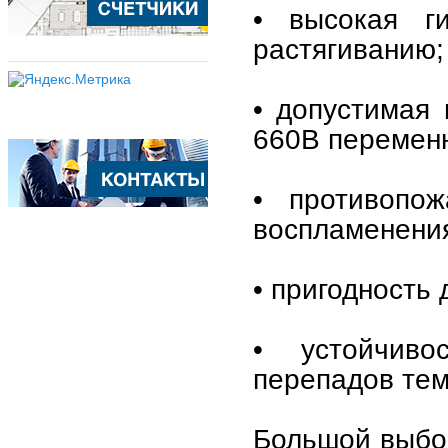
• высокая ги
растягиванию;
• допустимая 
660В переменн
• противопож
воспламенения
• пригодность
• устойчиво
перепадов тем
Большой выбор