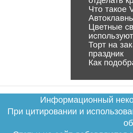
Что такое 
Автоклавны
Цветные св
использую
Торт на за
праздник
Как подобр
Информационный неком
При цитировании и использова
об