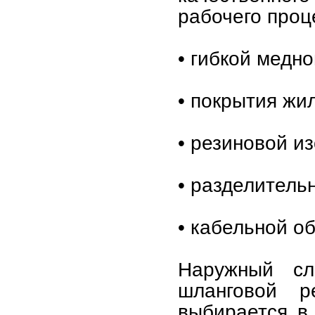
рабочего проц
• гибкой медн
• покрытия жи
• резиновой и
• разделитель
• кабельной о
Наружный сл
шланговой ре
выбирается в 