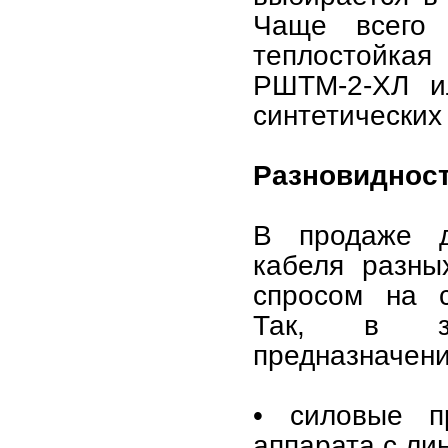
Чаще всего 
теплостойкая
РШТМ-2-ХЛ и
синтетических
Разновиднос
В продаже д
кабеля разны
спросом на 
Так, в за
предназначени
• силовые п
аппарата с ли