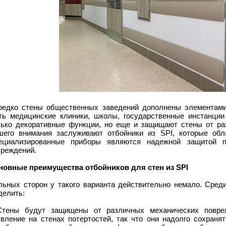
редко стены общественных заведений дополнены элементами 
ть медицинские клиники, школы, государственные инстанции
лько декоративные функции, но еще и защищают стены от ра
шего внимания заслуживают отбойники из SPI, которые обл
ециализированные приборы являются надежной защитой п
вреждений.
новные преимущества отбойников для стен из SPI
льных сторон у такого варианта действительно немало. Сре
делить:
Стены будут защищены от различных механических повре
явление на стенах потертостей, так что они надолго сохраня