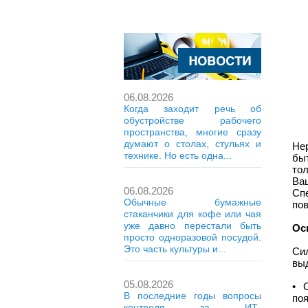
06.08.2026
Когда заходит речь об
обустройстве рабочего
пространства, многие сразу
думают о столах, стульях и
Не
технике. Но есть одна...
бы
то
Ва
06.08.2026
Сп
Обычные бумажные
по
стаканчики для кофе или чая
уже давно перестали быть
Ос
просто одноразовой посудой.
Это часть культуры и...
Си
вы
05.08.2026
• 
В последние годы вопросы
по
контроля за ИТ-