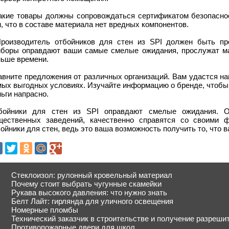
Такие товары должны сопровождаться сертификатом безопаснос
, что в составе материала нет вредных компонентов.
Производитель отбойников для стен из SPI должен быть пр
иборы оправдают ваши самые смелые ожидания, прослужат ма
ньше времени.
вните предложения от различных организаций. Вам удастся на
мых выгодных условиях. Изучайте информацию о бренде, чтобы 
ьги напрасно.
бойники для стен из SPI оправдают смелые ожидания. О
щественных заведений, качественно справятся со своими 
ойники для стен, ведь это ваша возможность получить то, что в
Стеклоизол: рулонный кровельный материал
Почему стоит выбрать чугунные скамейки
Рукава высокого давления: что нужно знать
Белт Лайт: гирлянда для уличного освещения
Номерные пломбы
Технический заказчик в строительстве и получение разреш
Противопожарные двери для школ