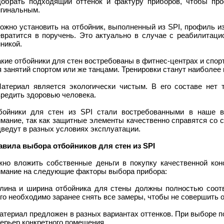
добрать подходящий оттенок и фактуру приборов, чтобы про
игинальным.
ожно установить на отбойник, выполненный из SPI, профиль и
евратится в поручень. Это актуально в случае с реабилитац
никой.
акие отбойники для стен востребованы в фитнес-центрах и спор
 занятий спортом или же танцами. Тренировки станут наиболе
Материал является экологически чистым. В его составе нет 
вредить здоровью человека.
бойники для стен из SPI стали востребованными в наше в
имание, так как защитные элементы качественно справятся со 
ведут в разных условиях эксплуатации.
авила выбора отбойников для стен из SPI
жно вложить собственные деньги в покупку качественной кон
имание на следующие факторы выбора прибора:
Длина и ширина отбойника для стены должны полностью соотв
го необходимо заранее снять все замеры, чтобы не совершить 
атериал предложен в разных вариантах оттенков. При выборе 
ерьер конкретного помещения.