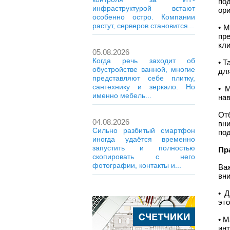
по
инфраструктурой встают
ор
особенно остро. Компании
растут, серверов становится...
• М
пр
кли
05.08.2026
Когда речь заходит об
• Т
обустройстве ванной, многие
для
представляют себе плитку,
сантехнику и зеркало. Но
• 
именно мебель...
на
От
04.08.2026
вн
Сильно разбитый смартфон
под
иногда удаётся временно
запустить и полностью
Пр
скопировать с него
фотографии, контакты и...
Ва
вн
• 
это
• М
инт