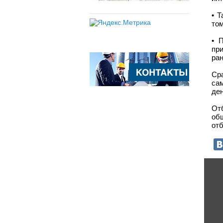
• 
том
• 
пр
ра
Сра
са
ден
От
об
отб