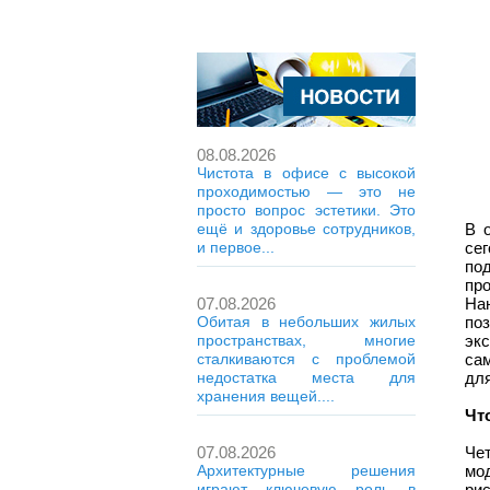
08.08.2026
Чистота в офисе с высокой
проходимостью — это не
просто вопрос эстетики. Это
В 
ещё и здоровье сотрудников,
се
и первое...
по
пр
На
07.08.2026
по
Обитая в небольших жилых
экс
пространствах, многие
са
сталкиваются с проблемой
для
недостатка места для
хранения вещей....
Чт
Че
07.08.2026
мо
Архитектурные решения
ри
играют ключевую роль в