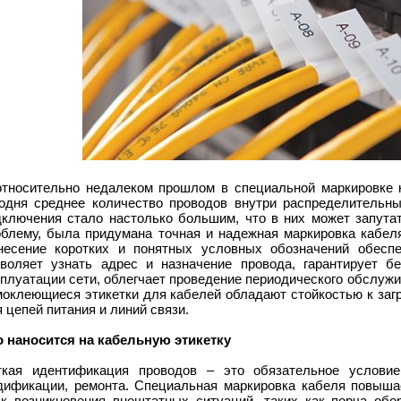
относительно недалеком прошлом в специальной маркировке 
годня среднее количество проводов внутри распределительны
дключения стало настолько большим, что в них может запута
облему, была придумана точная и надежная маркировка кабел
несение коротких и понятных условных обозначений обеспе
зволяет узнать адрес и назначение провода, гарантирует б
плуатации сети, облегчает проведение периодического обслуж
моклеющиеся этикетки для кабелей обладают стойкостью к заг
 цепей питания и линий связи.
о наносится на кабельную этикетку
ткая идентификация проводов – это обязательное условие
дификации, ремонта. Специальная маркировка кабеля повыша
ск возникновения внештатных ситуаций, таких как порча обор