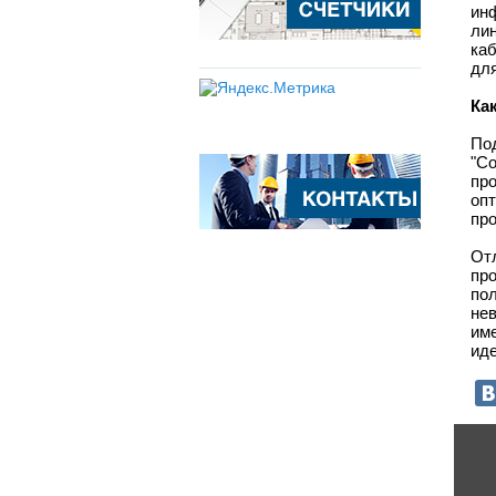
ин
ли
ка
для
Ка
По
"С
пр
оп
про
От
пр
по
не
им
ид