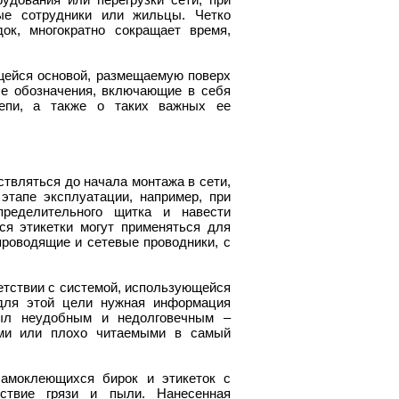
ые сотрудники или жильцы. Четко
ок, многократно сокращает время,
щейся основой, размещаемую поверх
е обозначения, включающие в себя
епи, а также о таких важных ее
твляться до начала монтажа в сети,
этапе эксплуатации, например, при
пределительного щитка и навести
я этикетки могут применяться для
проводящие и сетевые проводники, с
етствии с системой, использующейся
для этой цели нужная информация
был неудобным и недолговечным –
ыми или плохо читаемыми в самый
самоклеющихся бирок и этикеток с
ствие грязи и пыли. Нанесенная