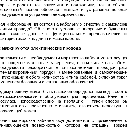
торых страдают как заказчики и подрядчики, так и обычн
означенный провод облегчает монтаж и устранение неполад
обходимое для устранения неисправностей.
кая информация наносится на кабельную этикетку с самоклею
оляции провода? Обычно это условные цифровые и буквенны
мые важные данные о функциональном предназначении ц
актеристиках, как длина и марка кабеля.
к маркируются электрические провода
зависимости от необходимости маркировка кабеля может осущес
его процессе или после завершения, в том числе на любом 
обходимости разобраться в хитросплетении проводов рас
стематизированный порядок. Ламинированные и самоклеющиес
ентификации любого количества и типа кабелей, включая токо
именением базовых и специальных обозначений.
ждому проводу может быть назначен определенный код в соотв
ектромонтажниками и обслуживающим персоналом. Раньше 
носилась непосредственно на изоляцию – такой способ 
ентификаторы постепенно стирались, становясь недоступн
подходящий момент.
годня маркировка кабелей осуществляется с применением 
минирующейся поверхностью, которой не страшны воздей