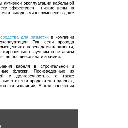
ы активной эксплуатации кабельной
ески эффективен – низкие цены на
ыми и выгодными к применению даже
и
средства для разметки
в компании
эксплуатации. Так, если провода
помещениях с перепадами влажности,
аркировочные с лучшим сочетанием
ы, не боящиеся влаги и химии.
ачения кабеля в строительной и
чные флажки. Произведенные из
ной и долговечностью, а также
ьные этикетки продаются в рулонах,
хности изоляции. А для нанесения
а