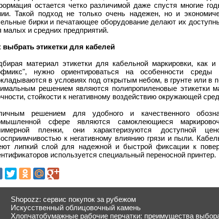
формация остается четко различимой даже спустя многие год
нии. Такой подход не только очень надежен, но и экономич
бельные бирки и печатающее оборудование делают их доступн
 малых и средних предприятий.
к выбрать этикетки для кабелей
дбирая материал этикетки для кабельной маркировки, как 
офмикс", нужно ориентироваться на особенности среды 
окладываются в условиях под открытым небом, в грунте или в 
тимальным решением являются полипропиленовые этикетки м
чности, стойкости к негативному воздействию окружающей сред
личным решением для удобного и качественного обозн
омышленной сфере являются самоклеющиеся маркирово
лимерной пленки, они характеризуются доступной це
восприимчивостью к негативному влиянию грязи и пыли. Кабел
еют липкий слой для надежной и быстрой фиксации к повер
ентификаторов используется специальный переносной принтер.
Shopozz: сервис покупок за рубежом
Искусственный облицовочный камень
Хлопчатобумажные рабочие перчатки: преимущества выбор