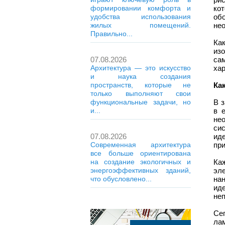
ко
формировании комфорта и
об
удобства использования
не
жилых помещений.
Правильно...
Ка
из
са
07.08.2026
хар
Архитектура — это искусство
и наука создания
Ка
пространств, которые не
только выполняют свои
В 
функциональные задачи, но
в 
и...
не
си
ид
07.08.2026
пр
Современная архитектура
все больше ориентирована
Ка
на создание экологичных и
эл
энергоэффективных зданий,
на
что обусловлено...
ид
не
Се
ла