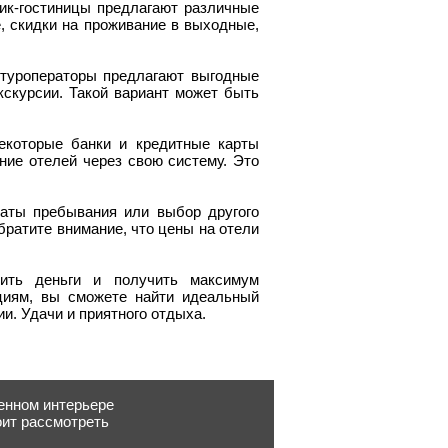
ик-гостиницы предлагают различные
ute, скидки на проживание в выходные,
 туроператоры предлагают выгодные
кскурсии. Такой вариант может быть
екоторые банки и кредитные карты
ие отелей через свою систему. Это
даты пребывания или выбор другого
братите внимание, что цены на отели
мить деньги и получить максимум
циям, вы сможете найти идеальный
и. Удачи и приятного отдыха.
енном интерьере
ит рассмотреть