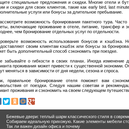
Ищите специальные предложения и скидки. Многие отели и бут
ии и скидки для своих клиентов, такие как early bird, last min
полнительные услуги или бонусы за длительное пребывание.
Рассмотрите возможность бронирования пакетного тура. Часто
кеты, включающие проживание в отеле, питание, трансфер и э
однее, чем бронирование отдельных услуг по отдельности.
Проверьте возможность использования бонусов и кэшбэка. Н
едоставляют своим клиентам кэшбэк или бонусы за бронирован
жет быть дополнительный способ сэкономить при поездке.
Не забывайте о гибкости в своих планах. Иногда изменение 
ианта проживания может привести к существенной экономии. О
ут меняться в зависимости от дня недели, сезона и спроса.
ак, правильное бронирование отеля поможет вам сэконо
овольствия от поездки. Следуя нашим советам и рекоменда
иант проживания и сэкономить на своем следующем путешестви
Бежевые двери: теплый шарм классического стиля в соврем
Собираем идеальную прихожую. Какие элементы мебели сто
Так ли важен дизайн офиса и почему