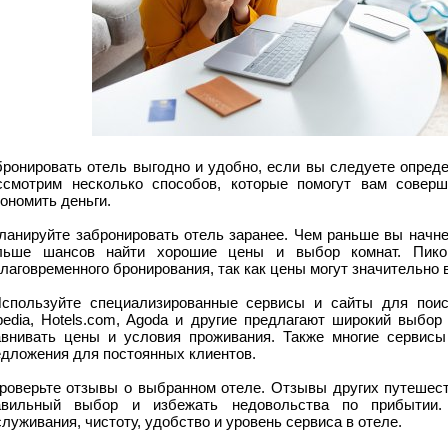
бронировать отель выгодно и удобно, если вы следуете опред
ссмотрим несколько способов, которые помогут вам совер
ономить деньги.
Планируйте забронировать отель заранее. Чем раньше вы начне
льше шансов найти хорошие цены и выбор комнат. Пико
лаговременного бронирования, так как цены могут значительно в
Используйте специализированные сервисы и сайты для пои
pedia, Hotels.com, Agoda и другие предлагают широкий выбор
авнивать цены и условия проживания. Также многие сервисы
едложения для постоянных клиентов.
Проверьте отзывы о выбранном отеле. Отзывы других путешест
авильный выбор и избежать недовольства по прибытии.
луживания, чистоту, удобство и уровень сервиса в отеле.