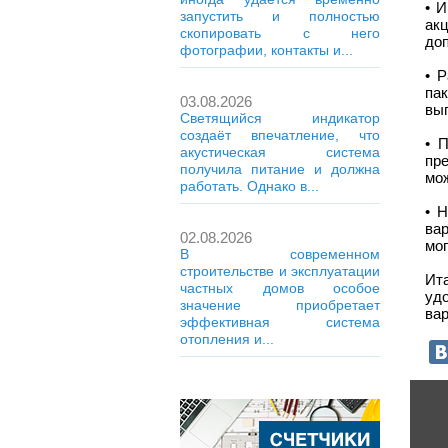
• 
запустить и полностью
акц
скопировать с него
до
фотографии, контакты и...
• 
па
03.08.2026
выг
Светящийся индикатор
создаёт впечатление, что
• 
акустическая система
пр
получила питание и должна
мо
работать. Однако в...
• 
вар
02.08.2026
мог
В современном
строительстве и эксплуатации
Ит
частных домов особое
уд
значение приобретает
вар
эффективная система
отопления и...