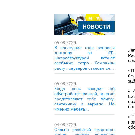
05.08.2026
В последние годы вопросы
За
контроля за ИТ-
Ра
инфраструктурой встают
сэк
особенно остро. Компании
растут, серверов становится...
• 
бо
заб
05.08.2026
Когда речь заходит об
• 
обустройстве ванной, многие
Ex
представляют себе плитку,
ср
сантехнику и зеркало. Но
пр
именно мебель...
• 
пр
04.08.2026
обс
Сильно разбитый смартфон
иногда удаётся временно