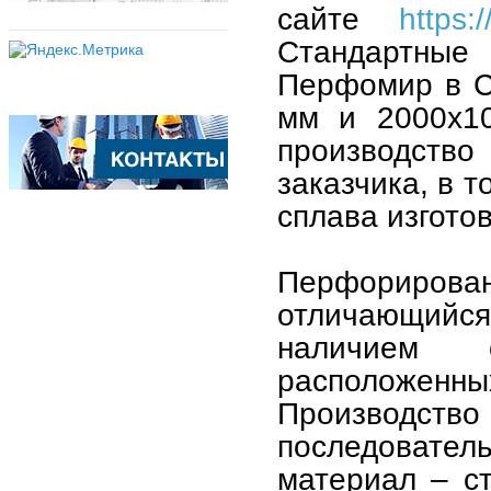
сайте
https:/
Стандартны
Перфомир в С
мм и 2000х10
производств
заказчика, в 
сплава изгото
Перфорирован
отличающийс
наличием о
расположе
Производство
последовате
материал – с