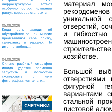
материал мо
инфраструктурой встают
особенно остро. Компании
рекордсмено
растут, серверов становится...
уникальной 
отверстий, со
05.08.2026
Когда речь заходит об
и гибкостью
обустройстве ванной, многие
представляют себе плитку,
машиностр
сантехнику и зеркало. Но
именно мебель...
строительств
хозяйстве.
04.08.2026
Сильно разбитый смартфон
иногда удаётся временно
Большой выб
запустить и полностью
скопировать с него
отверстиями 
фотографии, контакты и...
фигурной г
вариантами с
стальной про
листовой алюм