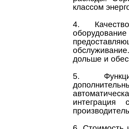
классом энерг
4. Качеств
оборудован
предостав
обслуживани
дольше и обес
5. Функци
дополните
автоматическ
интеграция 
производитель
6. Стоимость 