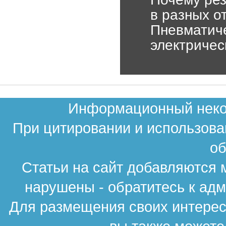
в разных о
Пневматиче
электричес
Информационный неком
При цитировании и использова
об
Статьи на сайт добавляются 
нарушены - обратитесь к ад
Для размещения своих интересн