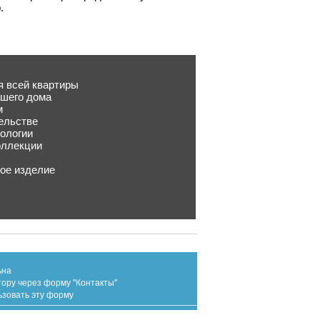
.
я всей квартиры
ашего дома
м
тельстве
нологии
оллекции
ное изделие
ьна
тору через форму "Контакты"
ьзовать эту форму