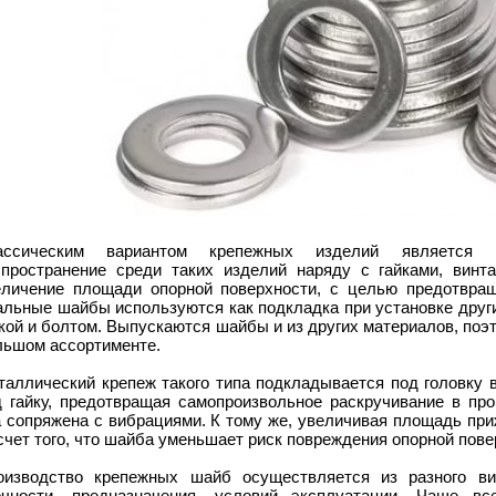
ассическим вариантом крепежных изделий является 
спространение среди таких изделий наряду с гайками, винт
еличение площади опорной поверхности, с целью предотвращ
льные шайбы используются как подкладка при установке други
кой и болтом. Выпускаются шайбы и из других материалов, по
льшом ассортименте.
таллический крепеж такого типа подкладывается под головку в
д гайку, предотвращая самопроизвольное раскручивание в про
а сопряжена с вибрациями. К тому же, увеличивая площадь при
счет того, что шайба уменьшает риск повреждения опорной пове
оизводство крепежных шайб осуществляется из разного ви
очности, предназначения, условий эксплуатации. Чаще вс