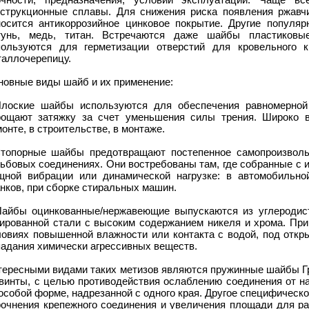
нструкционные сплавы. Для снижения риска появления ржавч
носится антикоррозийное цинковое покрытие. Другие популя
тунь, медь, титан. Встречаются даже шайбы пластиковы
пользуются для герметизации отверстий для кровельного 
таллочерепицу.
новные виды шайб и их применение:
Плоские шайбы используются для обеспечения равномерной 
рощают затяжку за счет уменьшения силы трения. Широко 
онте, в строительстве, в монтаже.
Стопорные шайбы предотвращают постепенное самопроизвольн
зьбовых соединениях. Они востребованы там, где собранные с
щной вибрации или динамической нагрузке: в автомобильно
нков, при сборке стиральных машин.
Шайбы оцинкованные/нержавеющие выпускаются из углеродист
гированной стали с высоким содержанием никеля и хрома. При
ловиях повышенной влажности или контакта с водой, под откр
падания химически агрессивных веществ.
тересными видами таких метизов являются пружинные шайбы Гр
 винты, с целью противодействия ослаблению соединения от на
особой форме, надрезанной с одного края. Другое специфичес
рочнения крепежного соединения и увеличения площади для ра