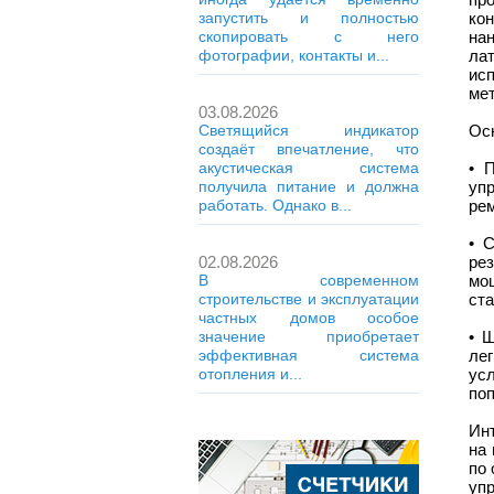
ко
запустить и полностью
на
скопировать с него
ла
фотографии, контакты и...
ис
ме
03.08.2026
Ос
Светящийся индикатор
создаёт впечатление, что
• 
акустическая система
уп
получила питание и должна
рем
работать. Однако в...
• 
ре
02.08.2026
мо
В современном
ста
строительстве и эксплуатации
частных домов особое
• 
значение приобретает
ле
эффективная система
ус
отопления и...
по
Ин
на
по 
уп