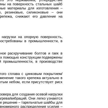
ины на поверхность стальных шайб
рные материалы для изготовления –
е, резиновые, силиконовые – они
крепежа, снижают его давление на
нагрузки на опорную поверхность,
востребованы в промышленности, в
ое раскручивание болтов и гаек в
 их помощью конструкции подвержены
й промышленности, в производстве
ого сплава с цинковым покрытием/
менение такого крепежа актуально в
ытым небом, если присутствует риск
овера для создания осевой нагрузки
грева/вибраций. Они легко узнаются
кое решение – тарельчатые шайбы для
вномерного распределения усилия –