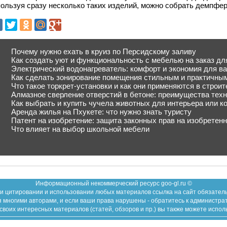
ользуя сразу несколько таких изделий, можно собрать демпфер
Почему нужно ехать в круиз по Персидскому заливу
Как создать уют и функциональность с мебелью на заказ дл
Электрический водонагреватель: комфорт и экономия для в
Как сделать зонирование помещения стильным и практичны
Что такое торкрет-установки и как они применяются в строи
Алмазное сверление отверстий в бетоне: преимущества тех
Как выбрать и купить чучела животных для интерьера или к
Аренда жилья на Пхукете: что нужно знать туристу
Патент на изобретение: защита законных прав на изобретен
Что влияет на выбор школьной мебели
Информационный некоммерческий ресурс goo-gl.ru ©
и цитировании и использовании любых материалов ссылка на сайт обязател
 многими авторами, и если ваши права нарушены - обратитесь к администра
воих интересных материалов (статей, обзоров и пр.) вы также можете испол