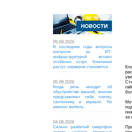
05.08.2026
В последние годы вопросы
контроля за ИТ-
инфраструктурой встают
особенно остро. Компании
Кл
растут, серверов становится...
ра
ув
Ста
05.08.2026
гай
Когда речь заходит об
бо
обустройстве ванной, многие
представляют себе плитку,
Ме
сантехнику и зеркало. Но
по
именно мебель...
он
за 
04.08.2026
Пр
Сильно разбитый смартфон
пр
иногда удаётся временно