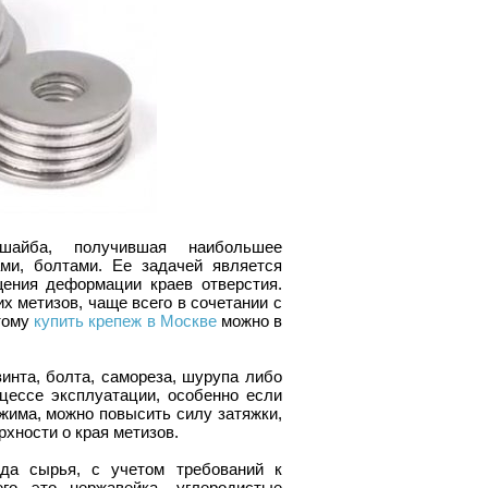
шайба, получившая наибольшее
ами, болтами. Ее задачей является
ения деформации краев отверстия.
х метизов, чаще всего в сочетании с
этому
купить крепеж в Москве
можно в
инта, болта, самореза, шурупа либо
цессе эксплуатации, особенно если
жима, можно повысить силу затяжки,
рхности о края метизов.
да сырья, с учетом требований к
его это нержавейка, углеродистые