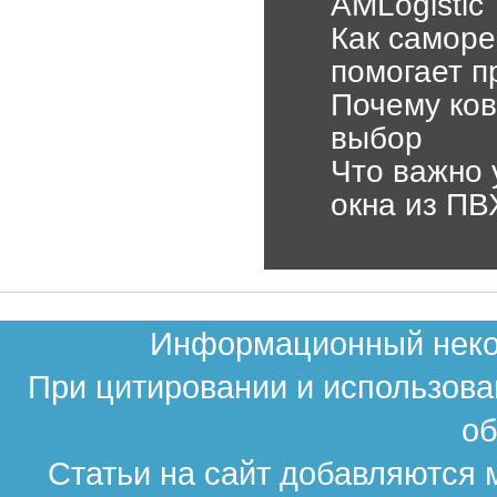
AMLogistic
Как самор
помогает п
Почему ко
выбор
Что важно 
окна из ПВ
Информационный неком
При цитировании и использова
об
Статьи на сайт добавляются 