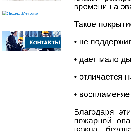
времени на эв
Такое покрыти
• не поддержи
• дает мало д
• отличается н
• воспламеняе
Благодаря эт
пожарной опа
важна безоп