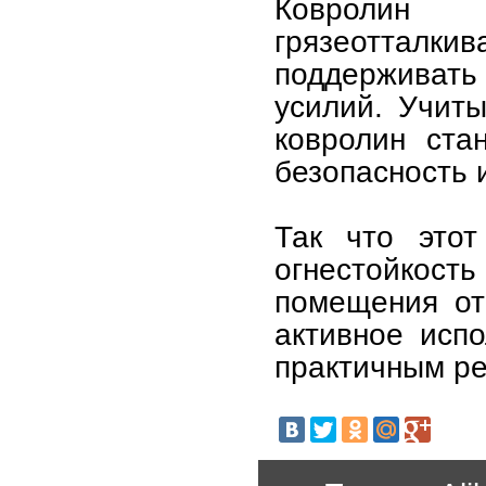
Ковролин 
грязеотталк
поддерживат
усилий. Учиты
ковролин ста
безопасность 
Так что этот
огнестойкос
помещения от
активное исп
практичным р