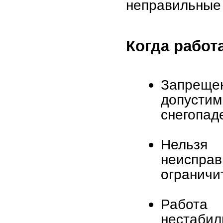
неправильные
Когда работ
Запреще
допусти
снегопад
Нельз
неиспра
ограничи
Работа 
нестабил