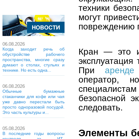
техники безоп
могут привест
повреждению г
06.08.2026
Кран — это и
Когда заходит речь об
обустройстве рабочего
эксплуатация 
пространства, многие сразу
думают о столах, стульях и
При
аренде
технике. Но есть одна...
оператор, 
06.08.2026
специалиста
Обычные бумажные
безопасной э
стаканчики для кофе или чая
уже давно перестали быть
следовать.
просто одноразовой посудой.
Это часть культуры и...
05.08.2026
Элементы б
В последние годы вопросы
контроля за ИТ-