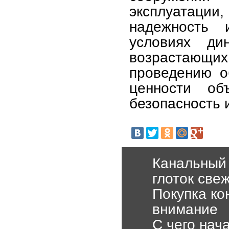
эксплуатац
надежность 
условиях ди
возрастающих
проведению о
ценности об
безопасность 
Канальный 
глоток све
Покупка ко
внимание
С чего нач