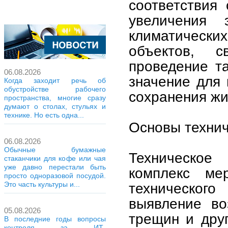
соответствия
увеличения э
климатически
объектов, с
проведение т
06.08.2026
значение для
Когда заходит речь об
обустройстве рабочего
сохранения жи
пространства, многие сразу
думают о столах, стульях и
технике. Но есть одна...
Основы технич
06.08.2026
Обычные бумажные
Техническое
стаканчики для кофе или чая
уже давно перестали быть
комплекс ме
просто одноразовой посудой.
техническог
Это часть культуры и...
выявление во
05.08.2026
трещин и дру
В последние годы вопросы
контроля за ИТ-