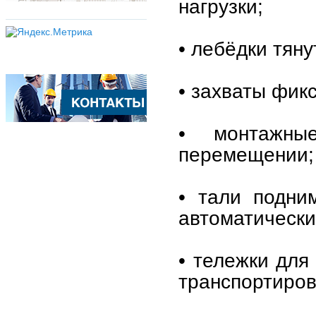
нагрузки;
• лебёдки тян
• захваты фикс
• монтажны
перемещении;
• тали подни
автоматически
• тележки для
транспортиров