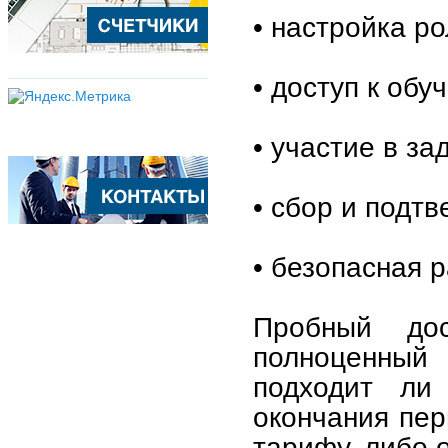
• настройка р
• доступ к об
• участие в за
• сбор и подт
• безопасная р
Пробный до
полноценный
подходит ли
окончания пер
тарифу, либо о