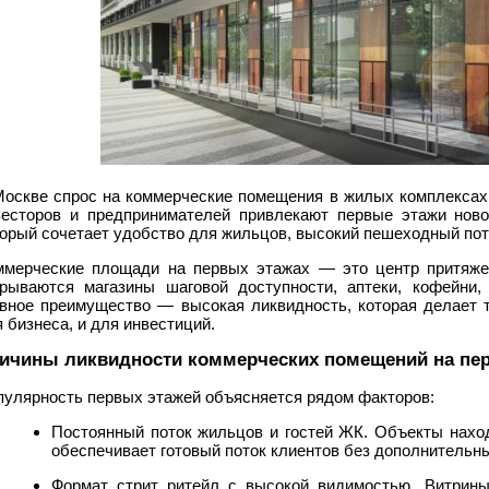
Москве спрос на коммерческие помещения в жилых комплексах 
весторов и предпринимателей привлекают первые этажи ново
торый сочетает удобство для жильцов, высокий пешеходный пот
ммерческие площади на первых этажах — это центр притяжен
крываются магазины шаговой доступности, аптеки, кофейни
авное преимущество — высокая ликвидность, которая делает
 бизнеса, и для инвестиций.
ичины ликвидности коммерческих помещений на пе
пулярность первых этажей объясняется рядом факторов:
Постоянный поток жильцов и гостей ЖК. Объекты наход
обеспечивает готовый поток клиентов без дополнительн
Формат стрит ритейл с высокой видимостью. Витрин