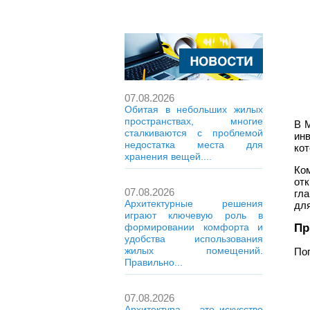
07.08.2026
Обитая в небольших жилых
пространствах, многие
В 
сталкиваются с проблемой
ин
недостатка места для
ко
хранения вещей....
Ко
от
07.08.2026
гл
Архитектурные решения
для
играют ключевую роль в
Пр
формировании комфорта и
удобства использования
жилых помещений.
По
Правильно...
07.08.2026
Архитектура — это искусство