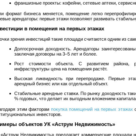
франшизные проекты: кофейни, сетевые аптеки, сервисн
ли формат бизнеса меняется, помещение легко перепрофилиро
тевые арендаторы: первые этажи позволяют развивать стабиль
вестиции в помещения на первых этажах
очки зрения инвестиций такие площади считаются одним из са
Долгосрочная доходность. Арендаторы заинтересованы
заключая договоры на 3–5 лет и более.
Рост стоимости объекта. С развитием района, 
инфраструктуры цена на помещения растёт.
Высокая ликвидность при перепродаже. Первые эта
арендный бизнес или как отдельный объект.
Стабильные арендные ставки. По рынку доходность так
% годовых, что делает их выгодным вложением капитала
агодаря этим факторам
покупка помещений на первых этажах
о
ституциональных инвесторов.
имеры объектов УК «Аструм Недвижимость»
 «Аструм Недвижимость» предлагает коммерческие площади н