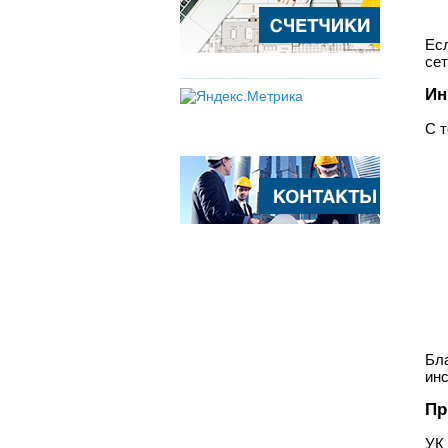
Ес
се
Ин
С т
Бл
ин
Пр
УК