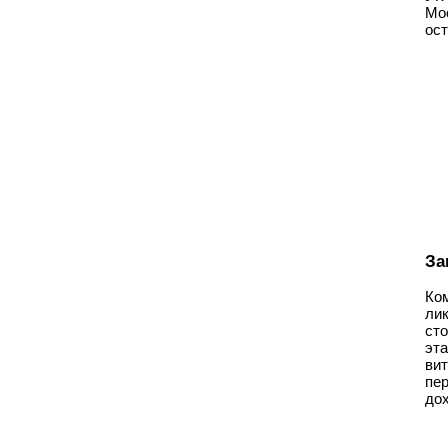
Мо
ост
За
Ко
ли
ст
эт
ви
пе
до