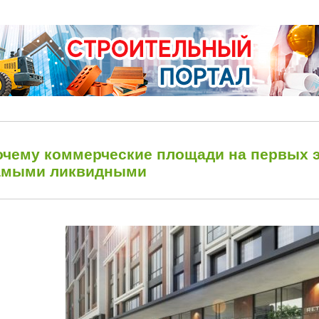
очему коммерческие площади на первых э
амыми ликвидными