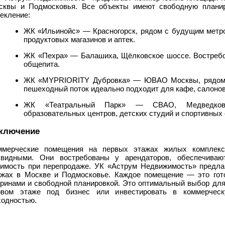
сквы и Подмосковья. Все объекты имеют свободную планир
екление:
ЖК «Ильинойс» — Красногорск, рядом с будущим метр
продуктовых магазинов и аптек.
ЖК «Пехра» — Балашиха, Щёлковское шоссе. Востребов
общепита.
ЖК «MYPRIORITY Дубровка» — ЮВАО Москвы, рядом 
пешеходный поток идеально подходит для кафе, салонов
ЖК «Театральный Парк» — СВАО, Медведково
образовательных центров, детских студий и спортивных 
ключение
ммерческие помещения на первых этажах жилых комплекс
квидными. Они востребованы у арендаторов, обеспечива
оимость при перепродаже. УК «Аструм Недвижимость» предла
ажах в Москве и Подмосковье. Каждое помещение — это гот
тринами и свободной планировкой. Это оптимальный выбор для 
рвом этаже под бизнес или инвестировать в коммерческ
ходностью.