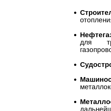
Строите
отоплени
Нефтега
для тр
газопров
Судостр
Машинос
металлок
Металло
дальнейш