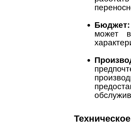
переносн
Бюджет:
может в
характер
Произв
предп
производ
предост
обслужив
Техническо