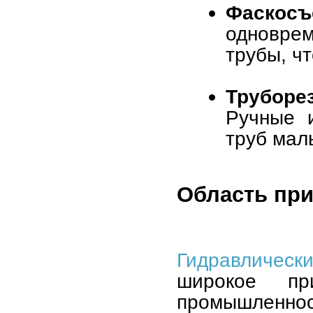
Фаскосъ
одновре
трубы, чт
Трубор
Ручные 
труб мал
Область пр
Гидравличес
широкое пр
промышленнос