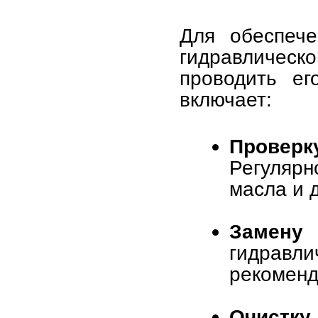
Для обеспече
гидравличес
проводить ег
включает:
Проверк
Регулярн
масла и 
Замену 
гидравл
рекоменд
Очистк