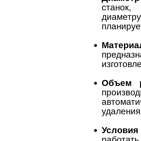
станок,
диаметр
планируе
Матери
предназн
изготовл
Объем р
произво
автомат
удаления
Условия
работат