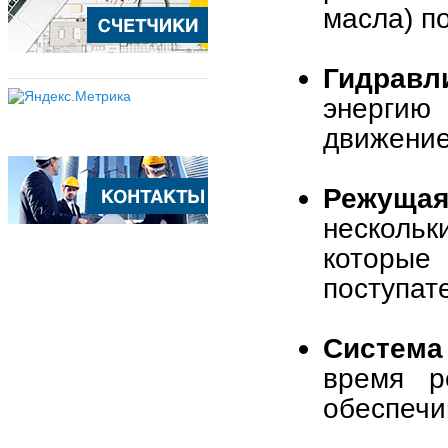
масла) п
Гидрав
энергию 
движение
Режущая
несколь
которые
поступат
Система
время р
обеспечи