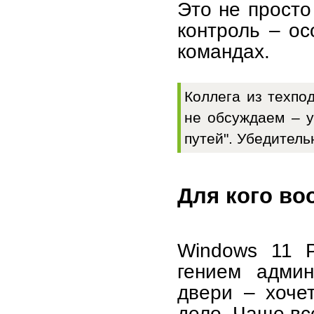
Это не просто
контроль – о
командах.
Коллега из техпо
не обсуждаем – у
путей". Убедитель
Для кого во
Windows 11 P
гением админ
двери – хочет
дело. Чаще вс