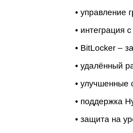
• управление 
• интеграция с 
• BitLocker –
• удалённый р
• улучшенные 
• поддержка H
• защита на у