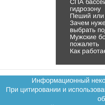
СПА бассей
гидрозону
Пеший или 
Зачем нуже
выбрать по
Мужские бо
пожалеть
Как работа
Информационный неком
При цитировании и использова
об