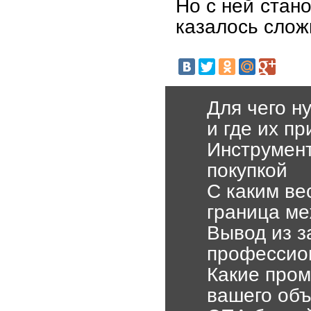
Но с ней стан
казалось слож
Для чего н
и где их п
Инструмент
покупкой
С каким ве
граница м
Вывод из з
профессио
Какие про
вашего объ